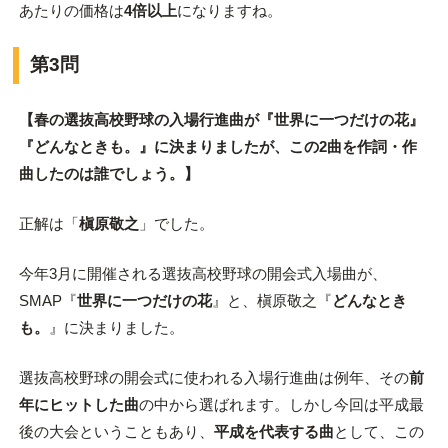
あたりの価格は
4倍以上
になりますね。
第3問
【春の選抜高校野球の入場行進曲が『世界に一つだけの花』
『どんなときも。』に決まりましたが、この2曲を作詞・作
曲したのは誰でしょう。】
正解は「
槇原敬之
」でした。
今年3月に開催される選抜高校野球の開会式入場曲が、
SMAP『
世界に一つだけの花
』と、槇原敬之『
どんなとき
も。
』に決まりました。
選抜高校野球の開会式に使われる入場行進曲は例年、その
前
年にヒットした曲
の中から選ばれます。しかし今回は平成最
後の大会ということもあり、
平成を代表する曲
として、この