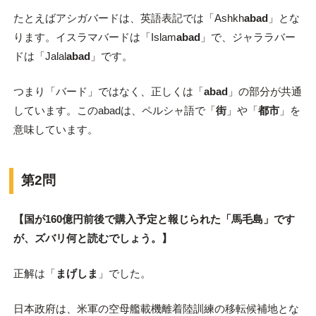
たとえばアシガバードは、英語表記では「Ashkh
abad
」とな
ります。イスラマバードは「Islam
abad
」で、ジャララバー
ドは「Jalal
abad
」です。
つまり「バード」ではなく、正しくは「
abad
」の部分が共通
しています。このabadは、ペルシャ語で「
街
」や「
都市
」を
意味しています。
第2問
【国が160億円前後で購入予定と報じられた「馬毛島」です
が、ズバリ何と読むでしょう。】
正解は「
まげしま
」でした。
日本政府は、米軍の空母艦載機離着陸訓練の移転候補地とな