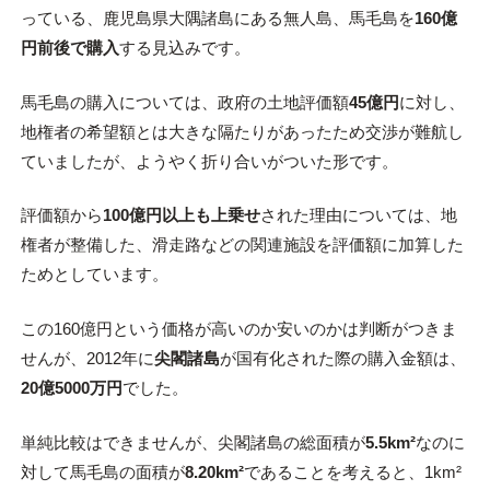
っている、鹿児島県大隅諸島にある無人島、馬毛島を
160億
円前後で購入
する見込みです。
馬毛島の購入については、政府の土地評価額
45億円
に対し、
地権者の希望額とは大きな隔たりがあったため交渉が難航し
ていましたが、ようやく折り合いがついた形です。
評価額から
100億円以上も上乗せ
された理由については、地
権者が整備した、滑走路などの関連施設を評価額に加算した
ためとしています。
この160億円という価格が高いのか安いのかは判断がつきま
せんが、2012年に
尖閣諸島
が国有化された際の購入金額は、
20億5000万円
でした。
単純比較はできませんが、尖閣諸島の総面積が
5.5km²
なのに
対して馬毛島の面積が
8.20km²
であることを考えると、1km²