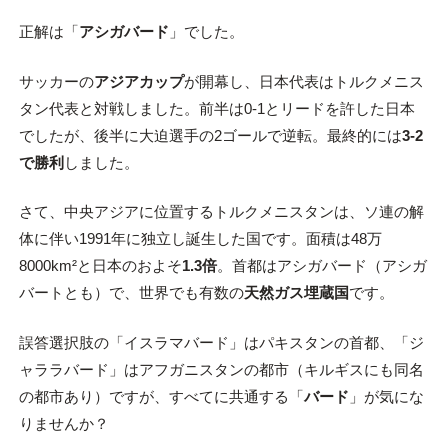
正解は「
アシガバード
」でした。
サッカーの
アジアカップ
が開幕し、日本代表はトルクメニス
タン代表と対戦しました。前半は0-1とリードを許した日本
でしたが、後半に大迫選手の2ゴールで逆転。最終的には
3-2
で勝利
しました。
さて、中央アジアに位置するトルクメニスタンは、ソ連の解
体に伴い1991年に独立し誕生した国です。面積は48万
8000km²と日本のおよそ
1.3倍
。首都はアシガバード（アシガ
バートとも）で、世界でも有数の
天然ガス埋蔵国
です。
誤答選択肢の「イスラマバード」はパキスタンの首都、「ジ
ャララバード」はアフガニスタンの都市（キルギスにも同名
の都市あり）ですが、すべてに共通する「
バード
」が気にな
りませんか？