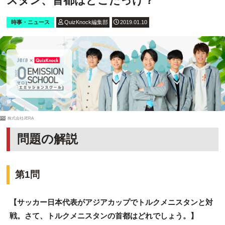
スタン、首都はどこだっけ？
時事・ニュース
QuizKnock編集部
2019.01.10
PR
株式会社JERA
問題の解説
第1問
【サッカー日本代表がアジアカップでトルクメニスタンと対
戦。さて、トルクメニスタンの首都はどれでしょう。】