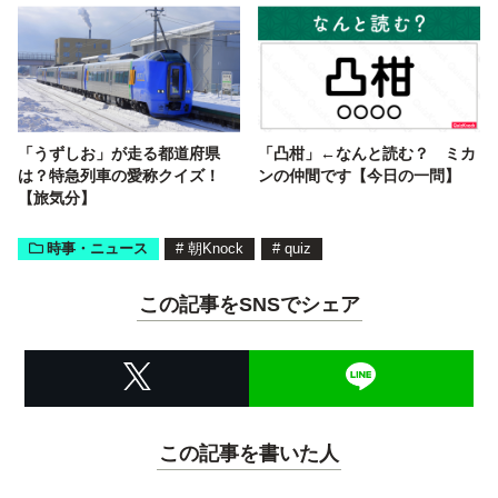
「うずしお」が走る都道府県
「凸柑」←なんと読む？ ミカ
は？特急列車の愛称クイズ！
ンの仲間です【今日の一問】
【旅気分】
時事・ニュース
#
朝Knock
#
quiz
この記事をSNSでシェア
この記事を書いた人