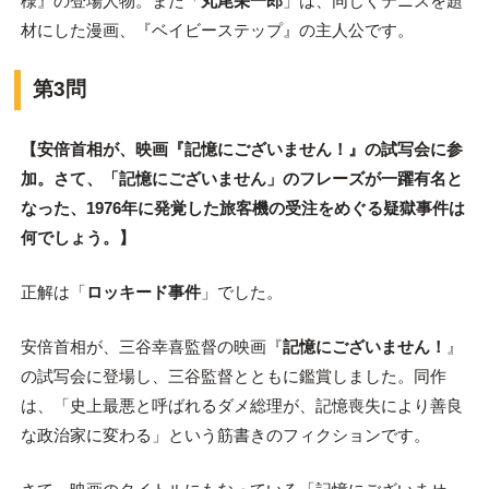
様』の登場人物。また「
丸尾栄一郎
」は、同じくテニスを題
材にした漫画、『ベイビーステップ』の主人公です。
第3問
【安倍首相が、映画『記憶にございません！』の試写会に参
加。さて、「記憶にございません」のフレーズが一躍有名と
なった、1976年に発覚した旅客機の受注をめぐる疑獄事件は
何でしょう。】
正解は「
ロッキード事件
」でした。
安倍首相が、三谷幸喜監督の映画『
記憶にございません！
』
の試写会に登場し、三谷監督とともに鑑賞しました。同作
は、「史上最悪と呼ばれるダメ総理が、記憶喪失により善良
な政治家に変わる」という筋書きのフィクションです。