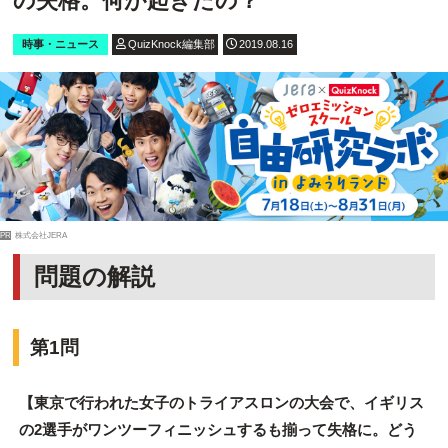
の失格。何が起きたの？
時事・ニュース
QuizKnock編集部
2019.08.16
PR
株式会社JERA
問題の解説
第1問
【東京で行われた女子のトライアスロンの大会で、イギリス
の2選手がワンツーフィニッシュするも揃って失格に。どう