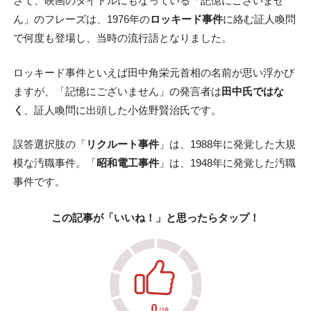
さて、映画のタイトルにもなっている「記憶にございませ
ん」のフレーズは、1976年の
ロッキード事件
に絡む証人喚問
で何度も登場し、当時の流行語となりました。
ロッキード事件といえば田中角栄元首相の名前が思い浮かび
ますが、「記憶にございません」の発言者は
田中氏ではな
く
、証人喚問に出頭した小佐野賢治氏です。
誤答選択肢の「
リクルート事件
」は、1988年に発覚した大規
模な汚職事件。「
昭和電工事件
」は、1948年に発覚した汚職
事件です。
この記事が「いいね！」と思ったらタップ！