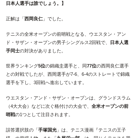
日本人選手は誰でしょう。】
正解は「
西岡良仁
」でした。
テニスの全米オープンの前哨戦となる、ウエスタン・アン
ド・サザン・オープンの男子シングルス2回戦で、
日本人選
手同士
の対決がありました。
世界ランキング
5位
の錦織圭選手と、同
77位
の西岡良仁選手
との対戦でしたが、西岡選手が7-6、6-4のストレートで錦織
選手を下し、3回戦へ進出しています。
ウエスタン・アンド・サザン・オープンは、グランドスラム
（4大大会）などに次ぐ格付けの大会で、
全米オープンの前
哨戦
の1つとして注目されます。
誤答選択肢の「
手塚国光
」は、テニス漫画『テニスの王子