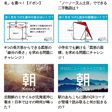
名」を選べ！【ドボン】
「ノ一ノ一又ム土目」でできる
二字熟語は？
4つの長方形からできる図形の
小学生でも解ける「図形の面
「線分の長さ」を求める問題に
積」を求める問題にチャレン
チャレンジ！
ジ！
北朝鮮のミサイルが北海道沖に
駅のあちこちに謎のQRコード
着水！日本ではその時何が鳴っ
が登場？読み取ると何が起きる
た？
の？