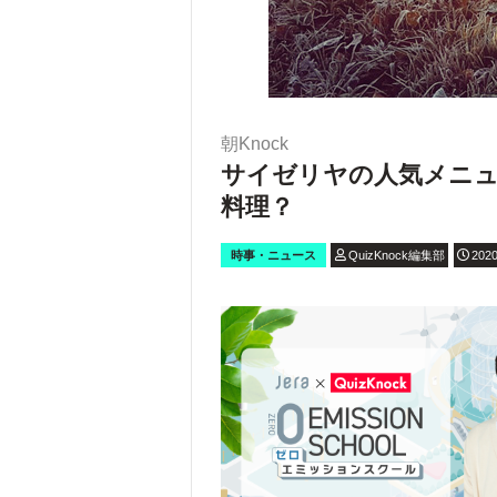
朝Knock
サイゼリヤの人気メニ
料理？
時事・ニュース
QuizKnock編集部
2020