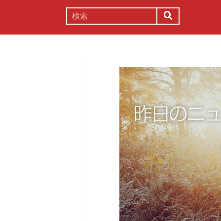
謎解き
コラム
常識
理系