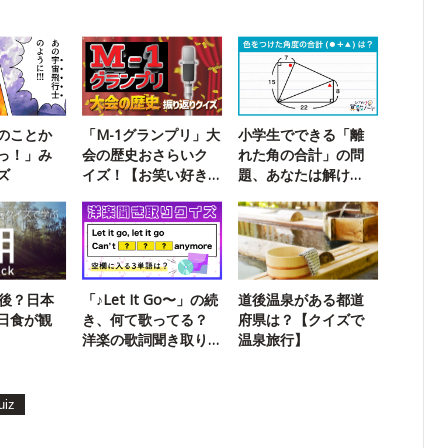
のことか
「M-1グランプリ」大
小学生でできる「離
っ！」み
会の歴史おさらいク
れた角の合計」の問
ズ
イズ！【お笑い好き
題、あなたは解け
なら満点】
る？
年後？日本
「♪Let It Go〜」の続
道後温泉がある都道
日食が観
き、何て歌ってる？
府県は？【クイズで
洋楽の歌詞聞き取り
温泉旅行】
クイズ！
uiz