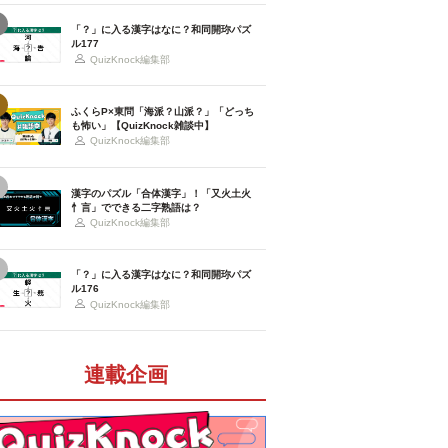
「？」に入る漢字はなに？和同開珎パズ
ル177
QuizKnock編集部
ふくらP×東問「海派？山派？」「どっち
も怖い」【QuizKnock雑談中】
QuizKnock編集部
漢字のパズル「合体漢字」！「又火土火
忄言」でできる二字熟語は？
QuizKnock編集部
「？」に入る漢字はなに？和同開珎パズ
ル176
QuizKnock編集部
連載企画