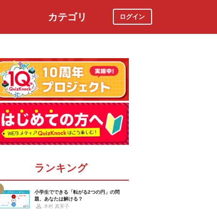
カテゴリ
ログイン
社会
スポーツ
時事ニュース
特集
ランキング
小学生でできる「転がる2つの円」の問
題、あなたは解ける？
木村 真実子