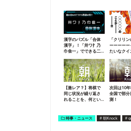
漢字のパズル「合体
「クリリン
漢字」！「卅ワ扌乃
ーーーーー
巾隹一」でできる二
たいなクイ
字熟語は？
【激レア？】将棋で
次回は10
同じ状況が繰り返さ
全国で部分
れることを、何とい
測！
う？
時事・ニュース
#
朝Knock
#
q