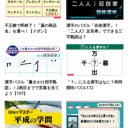
不正解で即終了！「薬の商品
漢字のパズル「合体漢字」！
名」を選べ！【ドボン】
「二人人氵反良聿」でできる三
字熟語は？
漢字パズル「書きかけ四字熟
「？」に入る漢字はなに？和同
語」！2画目までで言葉を当て
開珎パズル172
よう【107】