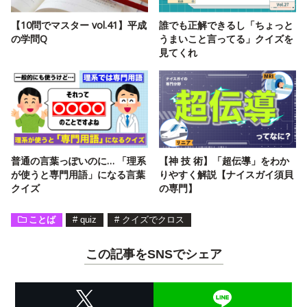
【10問でマスター vol.41】平成
誰でも正解できるし「ちょっと
の学問Q
うまいこと言ってる」クイズを
見てくれ
普通の言葉っぽいのに… 「理系
【神 技 術】「超伝導」をわか
が使うと専門用語」になる言葉
りやすく解説【ナイスガイ須貝
クイズ
の専門】
ことば
#
quiz
#
クイズでクロス
この記事をSNSでシェア