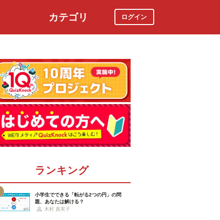
カテゴリ
ログイン
社会
スポーツ
時事ニュース
特集
ランキング
小学生でできる「転がる2つの円」の問
題、あなたは解ける？
木村 真実子