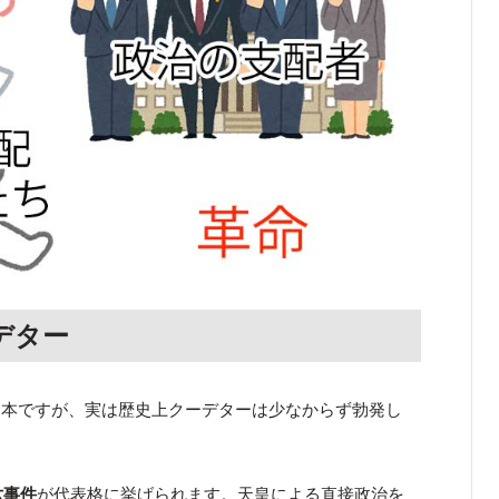
デター
日本ですが、実は歴史上クーデターは少なからず勃発し
六事件
が代表格に挙げられます。天皇による直接政治を