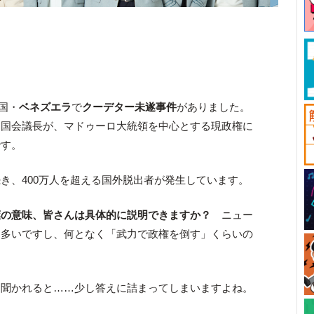
の国・
ベネズエラ
で
クーデター未遂事件
がありました。
ド国会議長が、マドゥーロ大統領を中心とする現政権に
です。
き、400万人を超える国外脱出者が発生しています。
葉の意味、皆さんは具体的に説明できますか？
ニュー
も多いですし、何となく「武力で政権を倒す」くらいの
聞かれると……少し答えに詰まってしまいますよね。