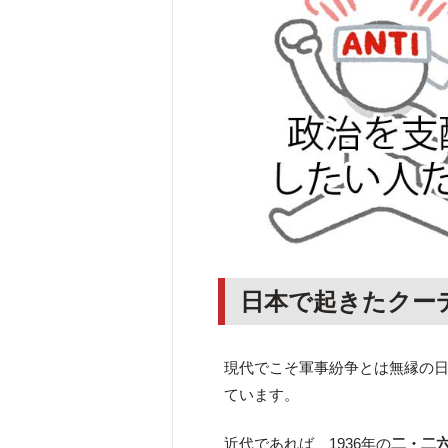
日本で起きたクー
現代でこそ軍事紛争とは無縁の
ています。
近代であれば、1936年の
二・二