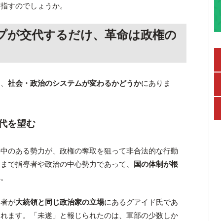
を指すのでしょうか。
プが交代するだけ、革命は政権の
は、
社会・政治のシステムが変わるかどうか
にありま
代を望む
の中のある勢力が、政権の奪取を狙って非合法的な行動
くまで指導者や政治の中心勢力であって、
国の体制が根
ん
。
導者が
大統領と同じ政治家の立場
にあるグアイド氏であ
されます。「未遂」と報じられたのは、軍部の少数しか