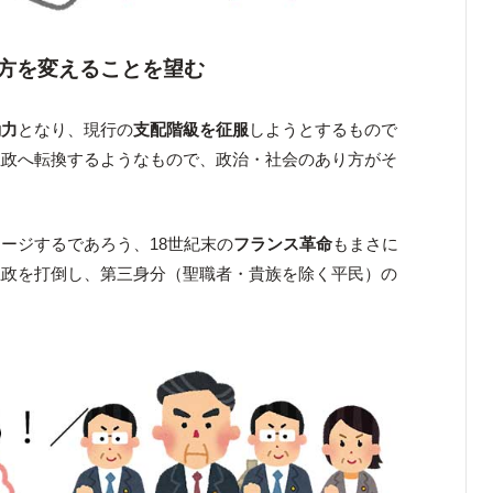
方を変えることを望む
動力
となり、現行の
支配階級を征服
しようとするもので
主政へ転換するようなもので、政治・社会のあり方がそ
ージするであろう、18世紀末の
フランス革命
もまさに
王政を打倒し、第三身分（聖職者・貴族を除く平民）の