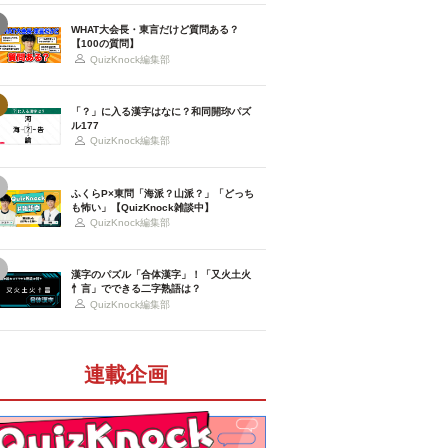
WHAT大会長・東言だけど質問ある？
【100の質問】
QuizKnock編集部
「？」に入る漢字はなに？和同開珎パズ
ル177
QuizKnock編集部
ふくらP×東問「海派？山派？」「どっち
も怖い」【QuizKnock雑談中】
QuizKnock編集部
漢字のパズル「合体漢字」！「又火土火
忄言」でできる二字熟語は？
QuizKnock編集部
連載企画