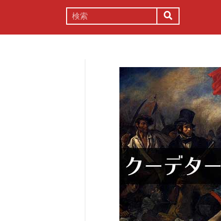
謎解き
コラム
常識
理系