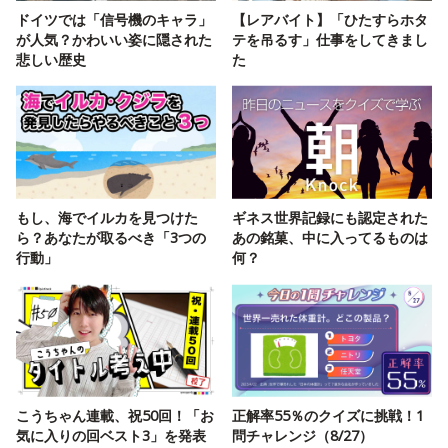
ドイツでは「信号機のキャラ」
【レアバイト】「ひたすらホタ
が人気？かわいい姿に隠された
テを吊るす」仕事をしてきまし
悲しい歴史
た
もし、海でイルカを見つけた
ギネス世界記録にも認定された
ら？あなたが取るべき「3つの
あの銘菓、中に入ってるものは
行動」
何？
こうちゃん連載、祝50回！「お
正解率55％のクイズに挑戦！1
気に入りの回ベスト3」を発表
問チャレンジ（8/27）