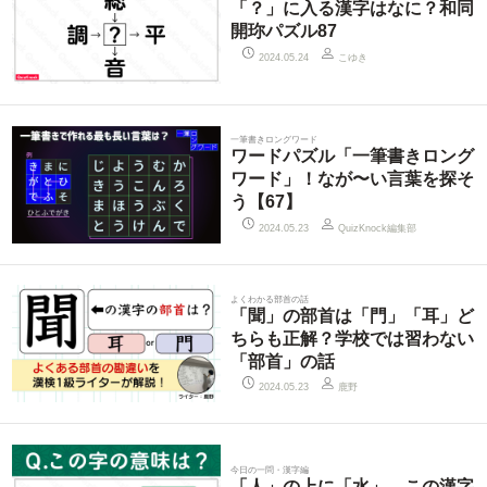
「？」に入る漢字はなに？和同
開珎パズル87
こゆき
2024.05.24
一筆書きロングワード
ワードパズル「一筆書きロング
ワード」！なが〜い言葉を探そ
う【67】
QuizKnock編集部
2024.05.23
よくわかる部首の話
「聞」の部首は「門」「耳」ど
ちらも正解？学校では習わない
「部首」の話
鹿野
2024.05.23
今日の一問・漢字編
「人」の上に「水」、この漢字