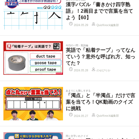
漢字パズル「書きかけ四字熟
語」！2画目までで言葉を当て
よう【60】
QuizKnock編集部
2024.05.29
今日の一問・英語編
英語で「粘着テープ」ってなん
ていう？意外な呼ばれ方、知っ
てた？
のせぴりか
2024.05.28
あまりにも難しすぎる
「濁点」と「半濁点」だけで言
葉を当てろ！QK動画のクイズ
に挑戦
QuizKnock編集部
2024.05.27
同じ文字いれクイズ