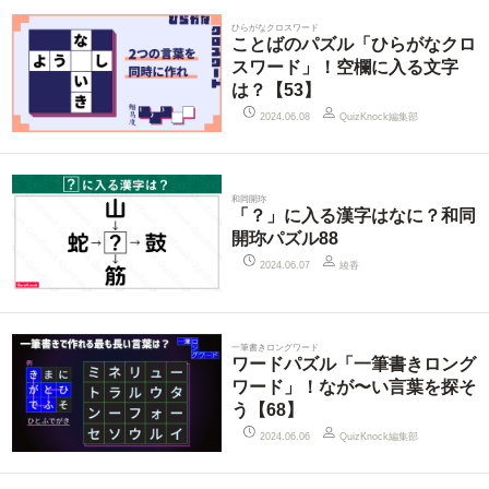
ひらがなクロスワード
ことばのパズル「ひらがなクロ
スワード」！空欄に入る文字
は？【53】
QuizKnock編集部
2024.06.08
和同開珎
「？」に入る漢字はなに？和同
開珎パズル88
綾香
2024.06.07
一筆書きロングワード
ワードパズル「一筆書きロング
ワード」！なが〜い言葉を探そ
う【68】
QuizKnock編集部
2024.06.06