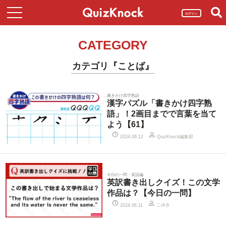
ログイン
CATEGORY
カテゴリ『ことば』
書きかけ四字熟語
漢字パズル「書きかけ四字熟
語」！2画目までで言葉を当て
よう【61】
QuizKnock編集部
2024.06.12
今日の一問・英語編
英訳書き出しクイズ！この文学
作品は？【今日の一問】
こゆき
2024.06.11