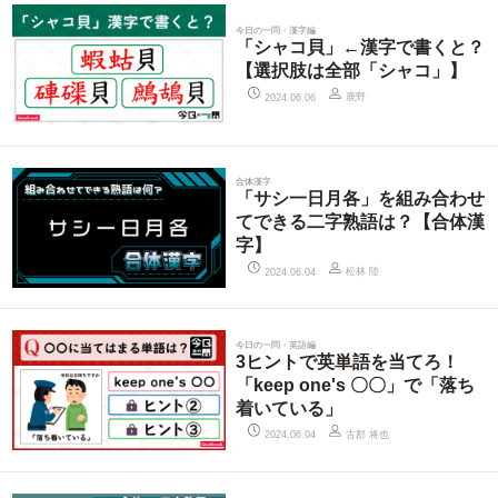
今日の一問・漢字編
「シャコ貝」←漢字で書くと？
【選択肢は全部「シャコ」】
鹿野
2024.06.06
合体漢字
「サシ一日月各」を組み合わせ
てできる二字熟語は？【合体漢
字】
松林 陸
2024.06.04
今日の一問・英語編
3ヒントで英単語を当てろ！
「keep one's 〇〇」で「落ち
着いている」
古郡 将也
2024.06.04