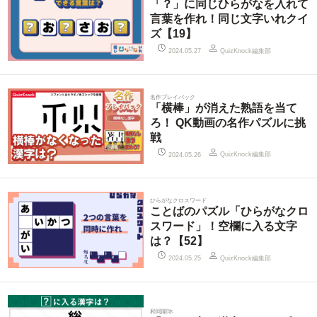
「？」に同じひらがなを入れて
言葉を作れ！同じ文字いれクイ
ズ【19】
QuizKnock編集部
2024.05.27
名作プレイバック
「横棒」が消えた熟語を当て
ろ！ QK動画の名作パズルに挑
戦
QuizKnock編集部
2024.05.26
ひらがなクロスワード
ことばのパズル「ひらがなクロ
スワード」！空欄に入る文字
は？【52】
QuizKnock編集部
2024.05.25
和同開珎