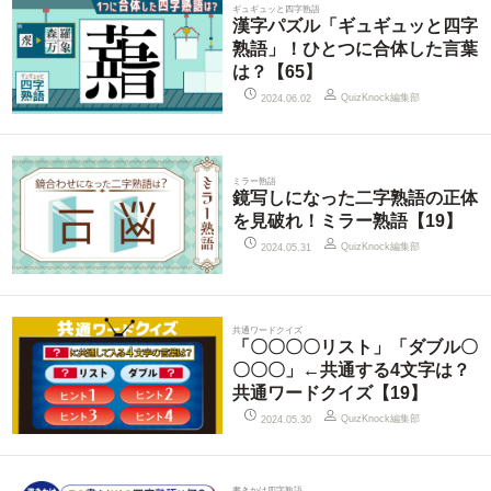
ギュギュッと四字熟語
漢字パズル「ギュギュッと四字
熟語」！ひとつに合体した言葉
は？【65】
QuizKnock編集部
2024.06.02
ミラー熟語
鏡写しになった二字熟語の正体
を見破れ！ミラー熟語【19】
QuizKnock編集部
2024.05.31
共通ワードクイズ
「〇〇〇〇リスト」「ダブル〇
〇〇〇」←共通する4文字は？
共通ワードクイズ【19】
QuizKnock編集部
2024.05.30
書きかけ四字熟語