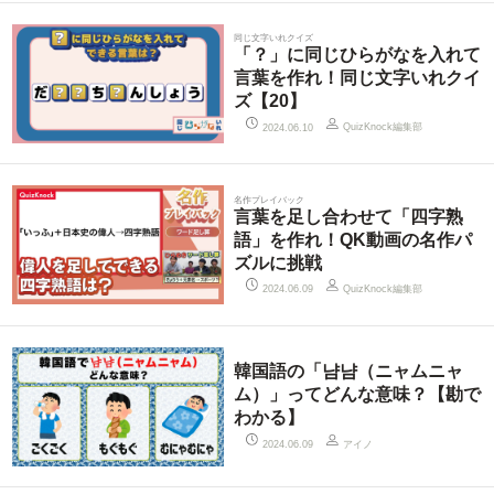
同じ文字いれクイズ
「？」に同じひらがなを入れて
言葉を作れ！同じ文字いれクイ
ズ【20】
QuizKnock編集部
2024.06.10
名作プレイバック
言葉を足し合わせて「四字熟
語」を作れ！QK動画の名作パ
ズルに挑戦
QuizKnock編集部
2024.06.09
韓国語の「냠냠（ニャムニャ
ム）」ってどんな意味？【勘で
わかる】
アイノ
2024.06.09