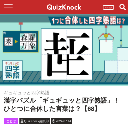
ログイン
ギュギュッと四字熟語
漢字パズル「ギュギュッと四字熟語」！
ひとつに合体した言葉は？【68】
ことば
QuizKnock編集部
2024.07.14