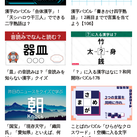
漢字のパズル「合体漢字」！
漢字パズル「書きかけ四字熟
「天シハロウ干三人」でできる
語」！2画目までで言葉を当て
二字熟語は？
よう【106】
「皿」の音読みは？「音読みを
「？」に入る漢字はなに？和同
知らない漢字」クイズ
開珎パズル178
「国宝」「現存天守」「織田
ことばのパズル「ひらがなクロ
氏」「愛知県」といえば、何
スワード」！空欄に入る文字