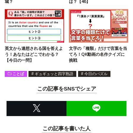
城？
は？【46】
英文から連想される国を答えよ
文字の「種類」だけで言葉を当
う！あなたはどこでわかる？
てろ！QK動画の名作クイズに
【今日の一問】
挑戦
ことば
#
ギュギュッと四字熟語
#
今日のパズル
この記事をSNSでシェア
この記事を書いた人