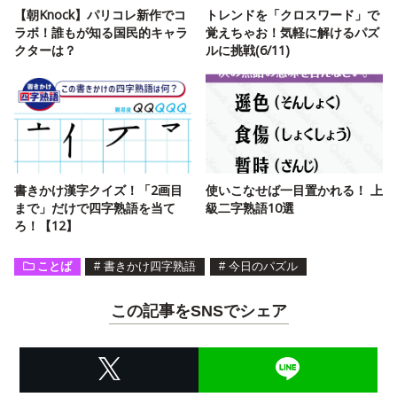
【朝Knock】パリコレ新作でコ
トレンドを「クロスワード」で
ラボ！誰もが知る国民的キャラ
覚えちゃお！気軽に解けるパズ
クターは？
ルに挑戦(6/11)
書きかけ漢字クイズ！「2画目
使いこなせば一目置かれる！ 上
まで」だけで四字熟語を当て
級二字熟語10選
ろ！【12】
ことば
#
書きかけ四字熟語
#
今日のパズル
この記事をSNSでシェア