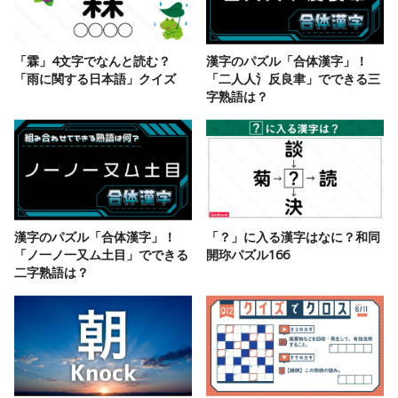
「霖」4文字でなんと読む？
漢字のパズル「合体漢字」！
「雨に関する日本語」クイズ
「二人人氵反良聿」でできる三
字熟語は？
漢字のパズル「合体漢字」！
「？」に入る漢字はなに？和同
「ノ一ノ一又ム土目」でできる
開珎パズル166
二字熟語は？