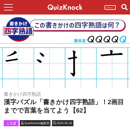
ログイン
書きかけ四字熟語
漢字パズル「書きかけ四字熟語」！2画目
までで言葉を当てよう【62】
ことば
QuizKnock編集部
2024.06.26