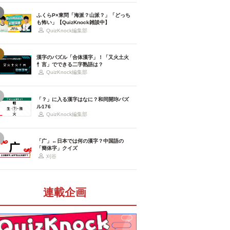
ふくらP×東問「海派？山派？」「どっち
も怖い」【QuizKnock雑談中】
QuizKnock編集部
漢字のパズル「合体漢字」！「又火土火
忄言」でできる二字熟語は？
QuizKnock編集部
「？」に入る漢字はなに？和同開珎パズ
ル176
QuizKnock編集部
「广」←日本では何の漢字？中国語の
「簡体字」クイズ
刈谷
連載企画