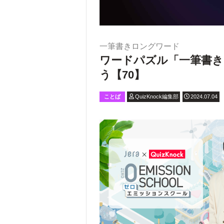
一筆書きロングワード
ワードパズル「一筆書き
う【70】
ことば
QuizKnock編集部
2024.07.04