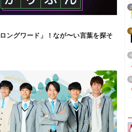
2
3
ロングワード」！なが〜い言葉を探そ
4
5