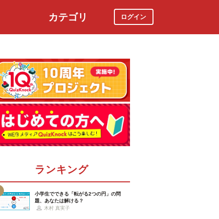
カテゴリ
ログイン
社会
スポーツ
時事ニュース
特集
ランキング
小学生でできる「転がる2つの円」の問
題、あなたは解ける？
木村 真実子