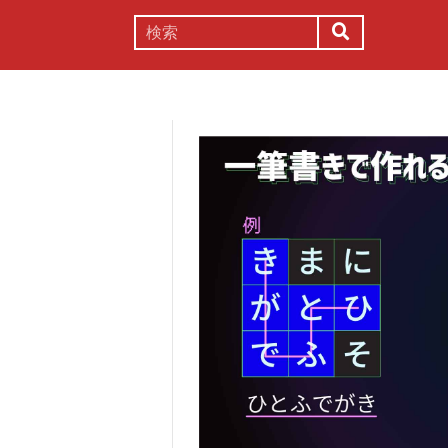
謎解き
コラム
常識
理系