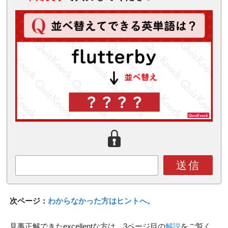
送信
次ページ：
わからなかった方はヒントへ。
見事正解できたexcellentな方は、3ページ目の
解説
をご覧く