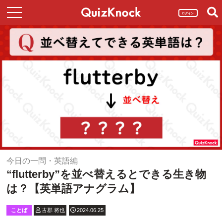
ログイン
今日の一問・英語編
“flutterby”を並べ替えるとできる生き物
は？【英単語アナグラム】
ことば
古郡 将也
2024.06.25