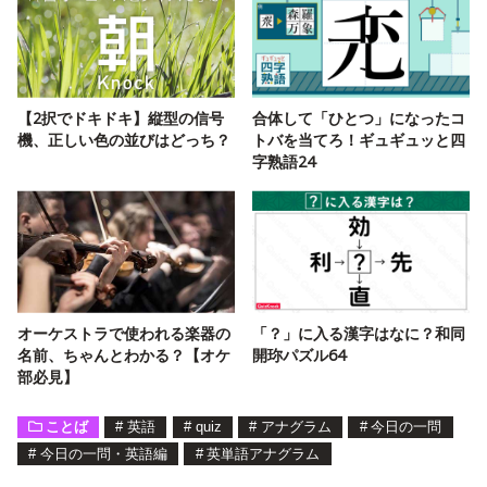
【2択でドキドキ】縦型の信号
合体して「ひとつ」になったコ
機、正しい色の並びはどっち？
トバを当てろ！ギュギュッと四
字熟語24
オーケストラで使われる楽器の
「？」に入る漢字はなに？和同
名前、ちゃんとわかる？【オケ
開珎パズル64
部必見】
ことば
#
英語
#
quiz
#
アナグラム
#
今日の一問
#
今日の一問・英語編
#
英単語アナグラム