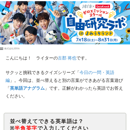
PR
株式会社JERA
こんにちは！ ライターの
古郡 将也
です。
サクッと挑戦できるクイズシリーズ「
今日の一問・英語
編
」。今回は、並べ替えると別の言葉ができあがる言葉遊び
「
英単語アナグラム
」です。正解がわかったら英語でお答え
ください。
並べ替えてできる英単語は？
※
半角英字
で入力してください