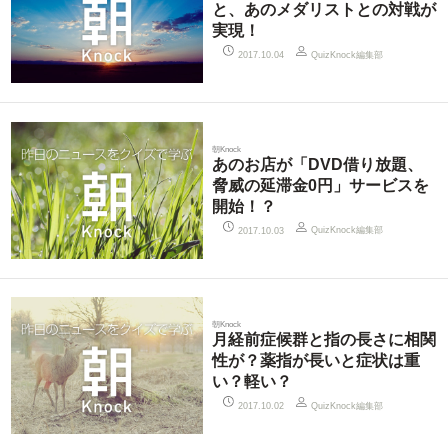
と、あのメダリストとの対戦が
実現！
QuizKnock編集部
2017.10.04
朝Knock
あのお店が「DVD借り放題、
脅威の延滞金0円」サービスを
開始！？
QuizKnock編集部
2017.10.03
朝Knock
月経前症候群と指の長さに相関
性が？薬指が長いと症状は重
い？軽い？
QuizKnock編集部
2017.10.02