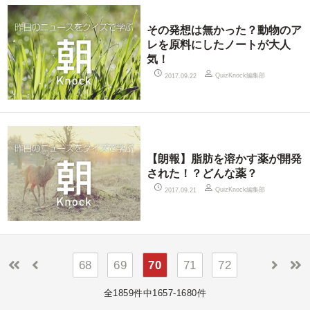
その発想は無かった？動物のア
レを原料にしたノートが大人
気！
QuizKnock編集部
2017.09.22
【朗報】脂肪を溶かす薬が開発
された！？どんな薬？
QuizKnock編集部
2017.09.21
68
69
70
71
72
全1859件中1657-1680件