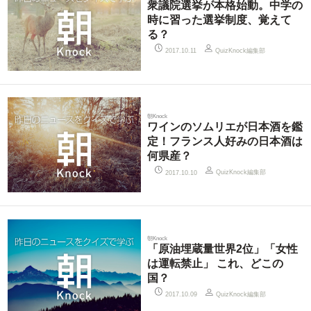
衆議院選挙が本格始動。中学の
時に習った選挙制度、覚えて
る？
QuizKnock編集部
2017.10.11
朝Knock
ワインのソムリエが日本酒を鑑
定！フランス人好みの日本酒は
何県産？
QuizKnock編集部
2017.10.10
朝Knock
「原油埋蔵量世界2位」「女性
は運転禁止」 これ、どこの
国？
QuizKnock編集部
2017.10.09