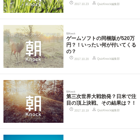
QuizKnock編集部
2017.10.23
朝Knock
ゲームソフトの同梱版が520万
円？！いったい何が付いてくる
の？
QuizKnock編集部
2017.10.20
朝Knock
第三次世界大戦勃発？日米で注
目の頂上決戦、その結果は？！
QuizKnock編集部
2017.10.19