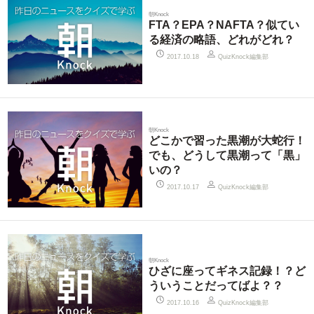
朝Knock
FTA？EPA？NAFTA？似てい
る経済の略語、どれがどれ？
QuizKnock編集部
2017.10.18
朝Knock
どこかで習った黒潮が大蛇行！
でも、どうして黒潮って「黒」
いの？
QuizKnock編集部
2017.10.17
朝Knock
ひざに座ってギネス記録！？ど
ういうことだってばよ？？
QuizKnock編集部
2017.10.16