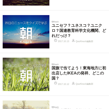
朝Knock
ユニセフ？ユネスコ？ユニク
ロ？国連教育科学文化機関、ど
れだっけ？
QuizKnock編集部
2017.10.13
朝Knock
国旗で当てよう！東海地方に初
出店したIKEAの発祥、どこの
国？
QuizKnock編集部
2017.10.12
朝Knock