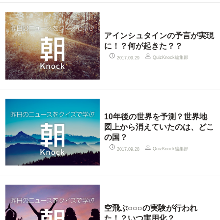
アインシュタインの予言が実現
に！？何が起きた？？
QuizKnock編集部
2017.09.29
10年後の世界を予測？世界地
図上から消えていたのは、どこ
の国？
QuizKnock編集部
2017.09.28
空飛ぶ○○○の実験が行われ
た！？いつ実用化？