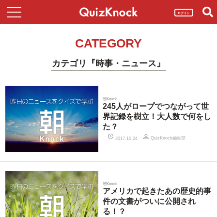
ログイン
CATEGORY
カテゴリ『時事・ニュース』
朝Knock
245人がロープでつながって世
界記録を樹立！大人数で何をし
た？
QuizKnock編集部
2017.10.24
朝Knock
アメリカで起きたあの歴史的事
件の文書がついに公開され
る！？