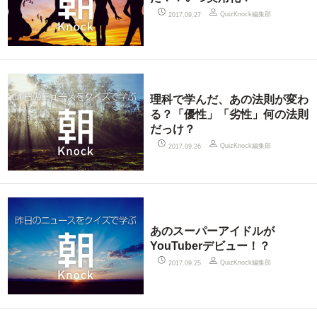
QuizKnock編集部
2017.09.27
理科で学んだ、あの法則が変わ
る？「優性」「劣性」何の法則
だっけ？
QuizKnock編集部
2017.09.26
あのスーパーアイドルが
YouTuberデビュー！？
QuizKnock編集部
2017.09.25