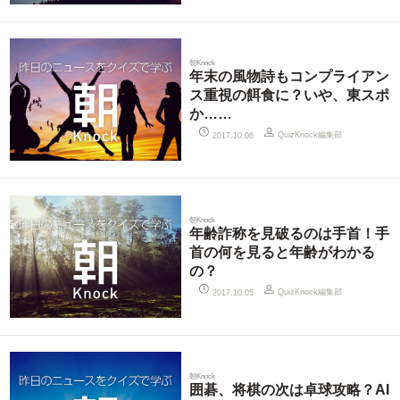
朝Knock
年末の風物詩もコンプライアン
ス重視の餌食に？いや、東スポ
か……
QuizKnock編集部
2017.10.06
朝Knock
年齢詐称を見破るのは手首！手
首の何を見ると年齢がわかる
の？
QuizKnock編集部
2017.10.05
朝Knock
囲碁、将棋の次は卓球攻略？AI