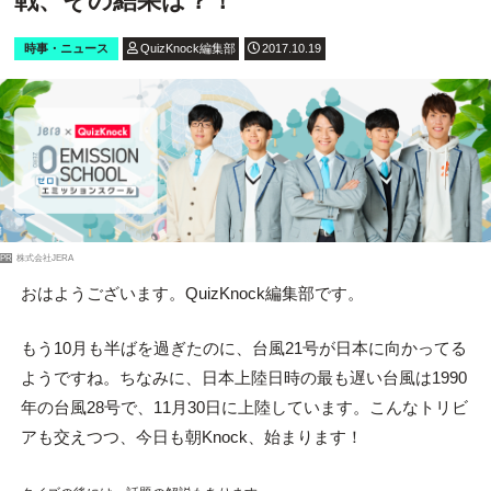
戦、その結果は？！
時事・ニュース
QuizKnock編集部
2017.10.19
PR
株式会社JERA
おはようございます。QuizKnock編集部です。
もう10月も半ばを過ぎたのに、台風21号が日本に向かってる
ようですね。ちなみに、日本上陸日時の最も遅い台風は1990
年の台風28号で、11月30日に上陸しています。こんなトリビ
アも交えつつ、今日も朝Knock、始まります！