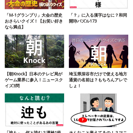
「M-1グランプリ」大会の歴史
「？」に入る漢字はなに？和同
おさらいクイズ！【お笑い好き
開珎パズル173
なら満点】
【朝Knock】日本のテレビ局が
埼玉県深谷市だけで使える地方
ゲーム業界に参入！ニュースク
通貨の名前は？もちろんアレで
イズ3問
しょ！
「迚も」←何と読む？漢検1級
そんなこと覚えてるの！？マニ