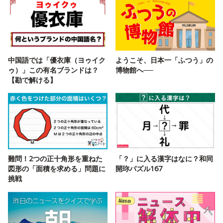
中国語では「優衣庫（ヨゥイク
ようこそ、日本一「ふつう」の
ゥ）」この有名ブランドは？
博物館へ──
【勘で解ける】
難問！2つの正十角形を重ねた
「？」に入る漢字はなに？和同
図形の「面積を求める」問題に
開珎パズル167
挑戦