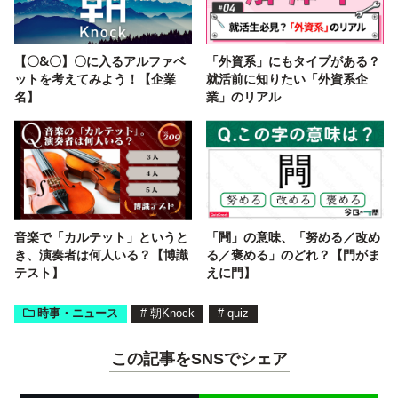
【〇&〇】〇に入るアルファベ
「外資系」にもタイプがある？
ットを考えてみよう！【企業
就活前に知りたい「外資系企
名】
業」のリアル
音楽で「カルテット」というと
「闁」の意味、「努める／改め
き、演奏者は何人いる？【博識
る／褒める」のどれ？【門がま
テスト】
えに門】
時事・ニュース
#
朝Knock
#
quiz
この記事をSNSでシェア