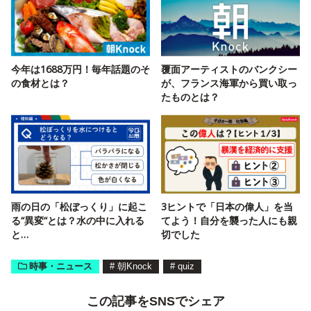
今年は1688万円！毎年話題のそ
覆面アーティストのバンクシー
の食材とは？
が、フランス海軍から買い取っ
たものとは？
雨の日の「松ぼっくり」に起こ
3ヒントで「日本の偉人」を当
る“異変“とは？水の中に入れる
てよう！自分を襲った人にも親
と…
切でした
時事・ニュース
#
朝Knock
#
quiz
この記事をSNSでシェア