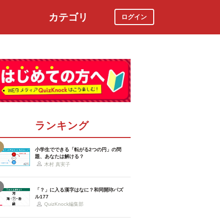
カテゴリ
ログイン
社会
スポーツ
時事ニュース
特集
ランキング
小学生でできる「転がる2つの円」の問
題、あなたは解ける？
木村 真実子
「？」に入る漢字はなに？和同開珎パズ
ル177
QuizKnock編集部