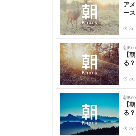
アメ
ース
201
朝Kno
【朝
る？
201
朝Kno
【朝
る？
201