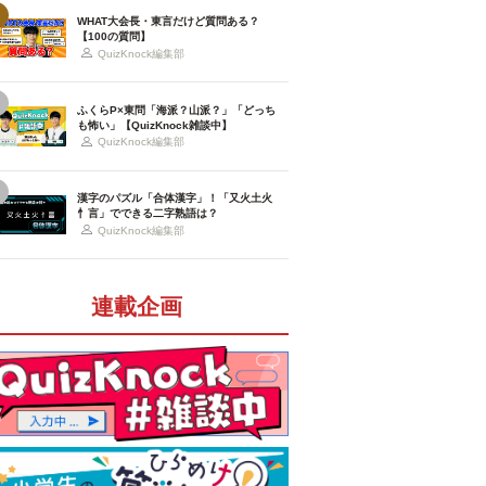
WHAT大会長・東言だけど質問ある？
【100の質問】
QuizKnock編集部
ふくらP×東問「海派？山派？」「どっち
も怖い」【QuizKnock雑談中】
QuizKnock編集部
漢字のパズル「合体漢字」！「又火土火
忄言」でできる二字熟語は？
QuizKnock編集部
連載企画