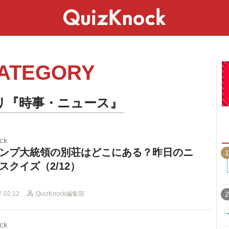
スペシャル
ライフ
ことば
カルチャー
ATEGORY
リ『時事・ニュース』
ck
ンプ大統領の別荘はどこにある？昨日のニ
1
スクイズ（2/12）
7.02.12
QuizKnock編集部
2
ck