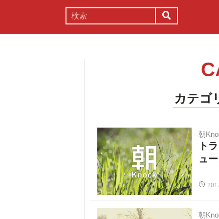
謎解き
コラム
常識
理系
C
カテゴ
朝Kno
トラ
ュー
201
朝Kno