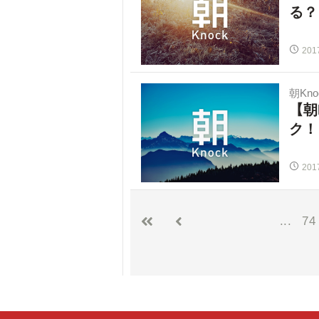
る？
201
朝Kno
【朝
ク！
201
...
74