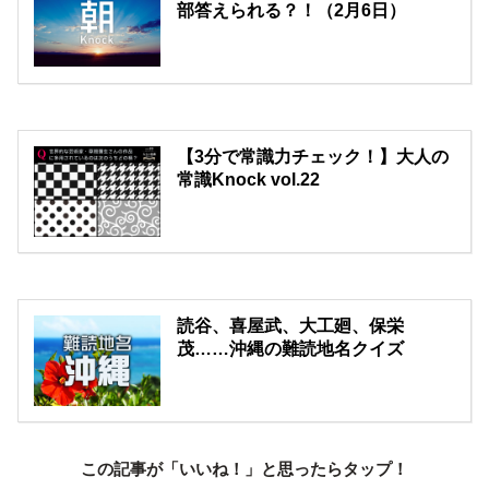
部答えられる？！（2月6日）
【3分で常識力チェック！】大人の
常識Knock vol.22
読谷、喜屋武、大工廻、保栄
茂……沖縄の難読地名クイズ
この記事が「いいね！」と思ったらタップ！