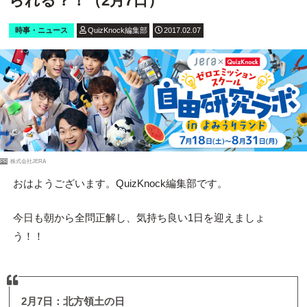
られる？！（2月7日）
時事・ニュース
QuizKnock編集部
2017.02.07
PR
株式会社JERA
おはようございます。QuizKnock編集部です。
今日も朝から全問正解し、気持ち良い1日を迎えましょ
う！！
2月7日：北方領土の日