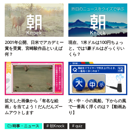
2001年公開、日米でアカデミー
現在、1米ドルは100円ちょっ
賞を受賞、宮崎駿作品といえば
と。では1豪ドルはざっくりい
何？
くら？
拡大した画像から「有名な絵
大・中・小の風船。下からの風
画」を当てよう！だんだんズー
で一番高く浮くのは？【動画あ
ムアウトします
り】
時事・ニュース
#
朝Knock
#
quiz