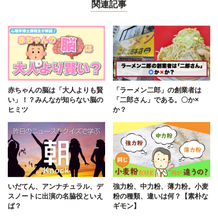
関連記事
赤ちゃんの脳は「大人よりも賢
「ラーメン二郎」の創業者は
い」！？みんなが知らない脳の
「二郎さん」である。〇か×
ヒミツ
か？
いだてん、アンナチュラル、デ
強力粉、中力粉、薄力粉。小麦
スノートに出演の名脇役といえ
粉の種類、違いは何？【素朴な
ば？
ギモン】