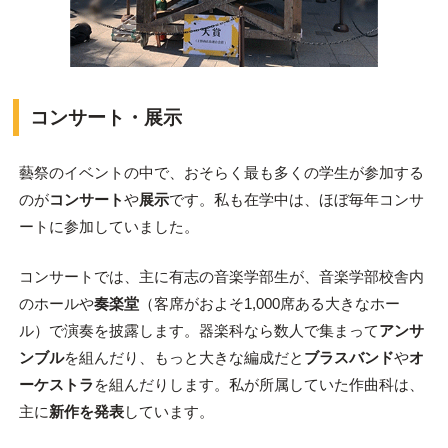
コンサート・展示
藝祭のイベントの中で、おそらく最も多くの学生が参加する
のが
コンサート
や
展示
です。私も在学中は、ほぼ毎年コンサ
ートに参加していました。
コンサートでは、主に有志の音楽学部生が、音楽学部校舎内
のホールや
奏楽堂
（客席がおよそ1,000席ある大きなホー
ル）で演奏を披露します。器楽科なら数人で集まって
アンサ
ンブル
を組んだり、もっと大きな編成だと
ブラスバンド
や
オ
ーケストラ
を組んだりします。私が所属していた作曲科は、
主に
新作を発表
しています。