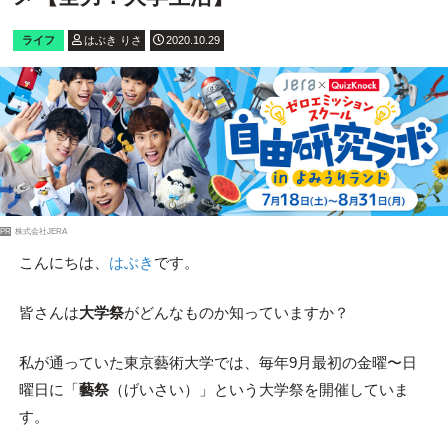
ライフ
はぶき りさ
2020.10.29
PR
株式会社JERA
こんにちは、
はぶき
です。
皆さんは
大学祭
がどんなものか知っていますか？
私が通っていた東京藝術大学では、毎年9月最初の金曜〜日
曜日に「
藝祭
（げいさい）」という大学祭を開催していま
す。