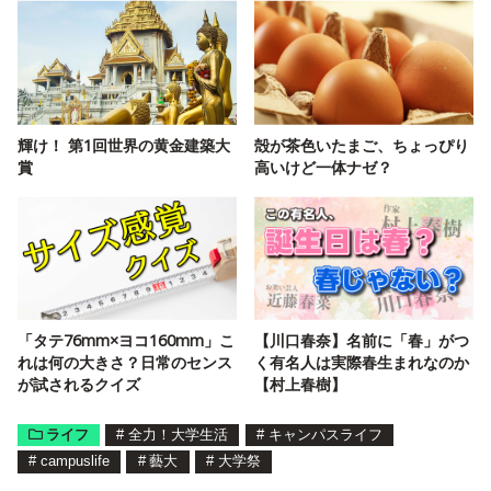
輝け！ 第1回世界の黄金建築大
殻が茶色いたまご、ちょっぴり
賞
高いけど一体ナゼ？
「タテ76mm×ヨコ160mm」こ
【川口春奈】名前に「春」がつ
れは何の大きさ？日常のセンス
く有名人は実際春生まれなのか
が試されるクイズ
【村上春樹】
ライフ
#
全力！大学生活
#
キャンパスライフ
#
campuslife
#
藝大
#
大学祭