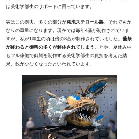
は美術学部生のサポートに回っています。
実はこの御輿、多くの部分が
発泡スチロール製
。それでもか
なりの重量になります。現在では毎年4基が制作されていま
すが、私が1年生の頃は倍の8基が制作されていました。
藝祭
が終わると御輿の多くが解体されてしまう
ことや、夏休み中
もフル稼働で御輿を制作する美術学部生の負担を考えた結
果、数が少なくなったといわれています。