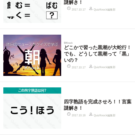
謎解き！
QuizKnock編集部
2017.10.17
朝Knock
どこかで習った黒潮が大蛇行！
でも、どうして黒潮って「黒」
いの？
QuizKnock編集部
2017.10.17
四字熟語を完成させろ！！言葉
謎解き！
QuizKnock編集部
2017.10.16