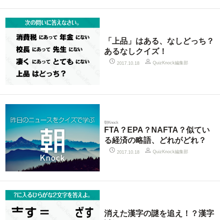
「上品」はある、なしどっち？
あるなしクイズ！
QuizKnock編集部
2017.10.18
朝Knock
FTA？EPA？NAFTA？似てい
る経済の略語、どれがどれ？
QuizKnock編集部
2017.10.18
消えた漢字の謎を追え！？漢字