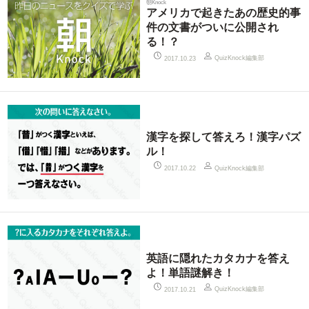
朝Knock
アメリカで起きたあの歴史的事
件の文書がついに公開され
る！？
QuizKnock編集部
2017.10.23
漢字を探して答えろ！漢字パズ
ル！
QuizKnock編集部
2017.10.22
英語に隠れたカタカナを答え
よ！単語謎解き！
QuizKnock編集部
2017.10.21