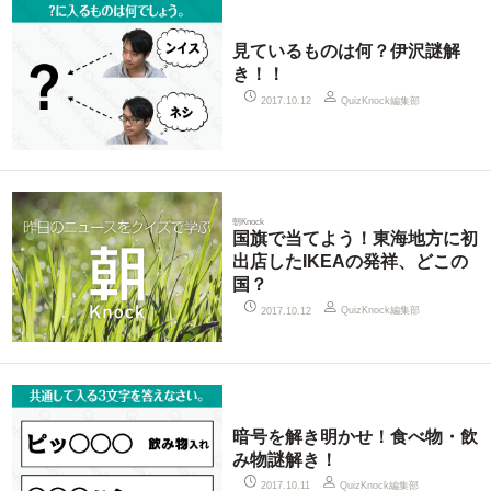
見ているものは何？伊沢謎解
き！！
QuizKnock編集部
2017.10.12
朝Knock
国旗で当てよう！東海地方に初
出店したIKEAの発祥、どこの
国？
QuizKnock編集部
2017.10.12
暗号を解き明かせ！食べ物・飲
み物謎解き！
QuizKnock編集部
2017.10.11