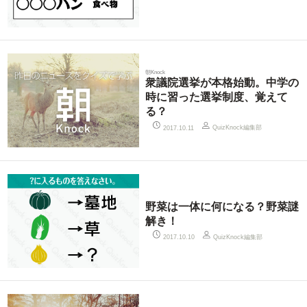
朝Knock
衆議院選挙が本格始動。中学の
時に習った選挙制度、覚えて
る？
QuizKnock編集部
2017.10.11
野菜は一体に何になる？野菜謎
解き！
QuizKnock編集部
2017.10.10