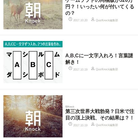
ゲームソフトの同梱版が520万
円？！いったい何が付いてくる
の？
QuizKnock編集部
2017.10.20
A,B,Cに一文字入れろ！言葉謎
解き！
QuizKnock編集部
2017.10.19
朝Knock
第三次世界大戦勃発？日米で注
目の頂上決戦、その結果は？！
QuizKnock編集部
2017.10.19