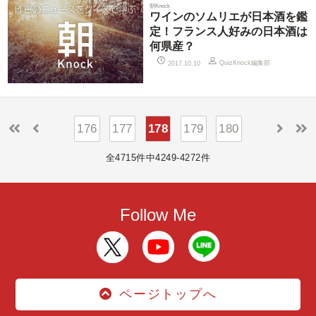
朝Knock
ワインのソムリエが日本酒を鑑
定！フランス人好みの日本酒は
何県産？
QuizKnock編集部
2017.10.10
176
177
178
179
180
全4715件中4249-4272件
Follow Me
ページトップへ