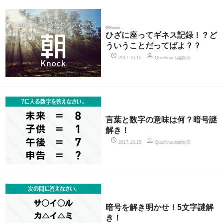
朝Knock
ひざに座ってギネス記録！？ど
ういうことだってばよ？？
QuizKnock編集部
2017.10.16
言葉と数字の意味は何？暗号謎
解き！
QuizKnock編集部
2017.10.15
暗号を解き明かせ！5文字謎解
き！