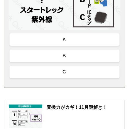
A
B
C
変換力がカギ！11月謎解き！