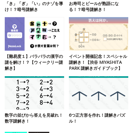
「き」「ぎ」「い」のナゾを導
お寿司とビールが熟語にな
け！？暗号謎解き
る！？暗号謎解き！
【難易度１】バラバラの漢字の
イベント開催記念！スペシャル
謎を解け！？【ウィークリー謎
謎解き！【渋谷 MIYASHITA
解き】
PARK 謎解きガイドブック】
数字の並びから答えを見破れ！
6つ正方形を作れ！謎解きパズ
数字謎解き！
ル！