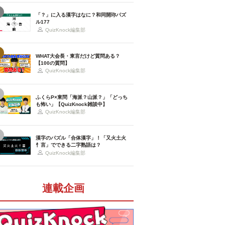
「？」に入る漢字はなに？和同開珎パズ
ル177
QuizKnock編集部
WHAT大会長・東言だけど質問ある？
【100の質問】
QuizKnock編集部
ふくらP×東問「海派？山派？」「どっち
も怖い」【QuizKnock雑談中】
QuizKnock編集部
漢字のパズル「合体漢字」！「又火土火
忄言」でできる二字熟語は？
QuizKnock編集部
連載企画