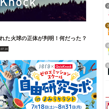
2
3
られた火球の正体が判明！何だった？
4
.07.14
5