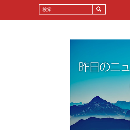
謎解き
コラム
常識
理系