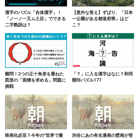
漢字のパズル「合体漢字」！
【意外な答え】ずばり、「日本
「ノ一ノ一又ム土目」でできる
一公園がある都道府県」はど
二字熟語は？
こ？
難問！2つの正十角形を重ねた
「？」に入る漢字はなに？和同
図形の「面積を求める」問題に
開珎パズル177
挑戦
映画化必至？今年の”世界で最
渋谷にあの有名漫画の壁画が登