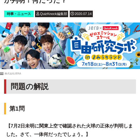
が判明！何だった？
時事・ニュース
QuizKnock編集部
2020.07.14
PR
株式会社JERA
問題の解説
第1問
【7月2日未明に関東上空で確認された火球の正体が判明しま
した。さて、一体何だったでしょう。】