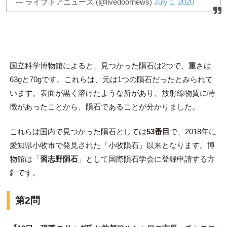
— ライブドアニュース (@livedoornews)
July 1, 2020
国立科学博物館によると、見つかった隕石は2つで、重さは
63gと70gです。これらは、元は1つの隕石だったとみられて
います。表面が黒く溶けたような所があり、放射線物質に特
徴があったことから、隕石であることが分かりました。
これらは国内で見つかった隕石としては
53番目
で、2018年に
愛知県小牧市で発見された「小牧隕石」以来となります。博
物館は「
習志野隕石
」として国際隕石学会に登録申請する方
針です。
第2問