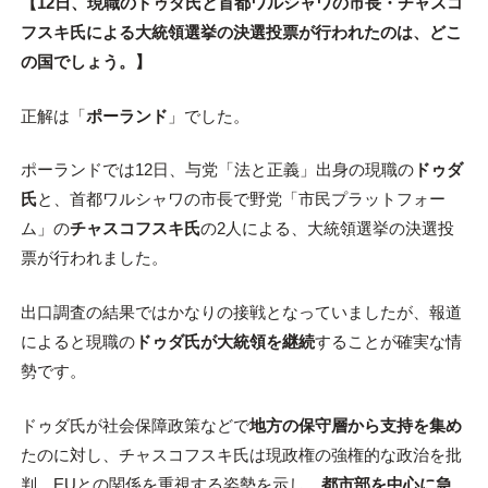
【12日、現職のドゥダ氏と首都ワルシャワの市長・チャスコ
フスキ氏による大統領選挙の決選投票が行われたのは、どこ
の国でしょう。】
正解は「
ポーランド
」でした。
ポーランドでは12日、与党「法と正義」出身の現職の
ドゥダ
氏
と、首都ワルシャワの市長で野党「市民プラットフォー
ム」の
チャスコフスキ氏
の2人による、大統領選挙の決選投
票が行われました。
出口調査の結果ではかなりの接戦となっていましたが、報道
によると現職の
ドゥダ氏が大統領を継続
することが確実な情
勢です。
ドゥダ氏が社会保障政策などで
地方の保守層から支持を集め
たのに対し、チャスコフスキ氏は現政権の強権的な政治を批
判、EUとの関係を重視する姿勢を示し、
都市部を中心に急