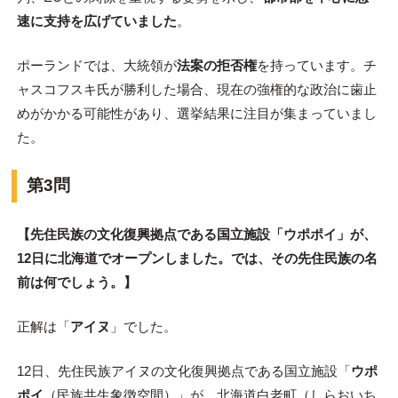
速に支持を広げていました
。
ポーランドでは、大統領が
法案の拒否権
を持っています。チ
ャスコフスキ氏が勝利した場合、現在の強権的な政治に歯止
めがかかる可能性があり、選挙結果に注目が集まっていまし
た。
第3問
【先住民族の文化復興拠点である国立施設「ウポポイ」が、
12日に北海道でオープンしました。では、その先住民族の名
前は何でしょう。】
正解は「
アイヌ
」でした。
12日、先住民族アイヌの文化復興拠点である国立施設「
ウポ
ポイ
（民族共生象徴空間）」が、北海道白老町（しらおいち