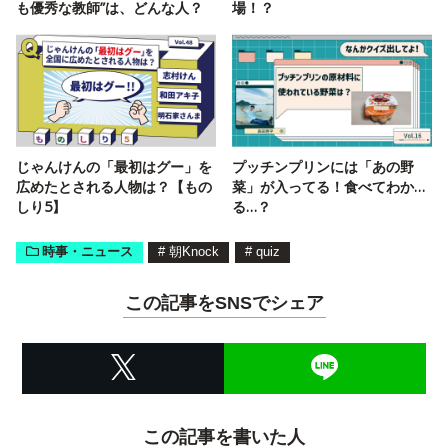
も優秀な教師”は、どんな人？
場！？
じゃんけんの「最初はグー」を
プッチンプリンには「あの野
広めたとされる人物は？【もの
菜」が入ってる！食べてわか…
しり5】
る…？
時事・ニュース
#
朝Knock
#
quiz
この記事をSNSでシェア
この記事を書いた人