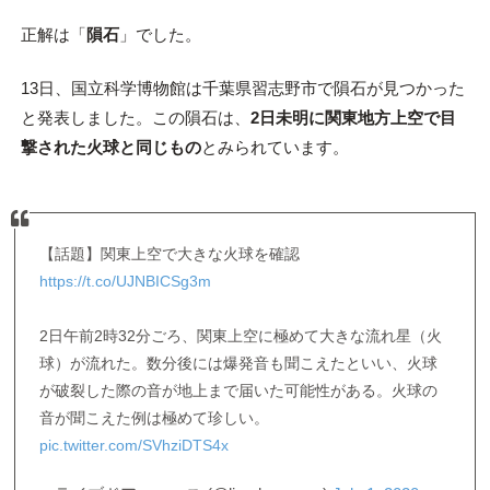
正解は「
隕石
」でした。
13日、国立科学博物館は千葉県習志野市で隕石が見つかった
と発表しました。この隕石は、
2日未明に関東地方上空で目
撃された火球と同じもの
とみられています。
【話題】関東上空で大きな火球を確認
https://t.co/UJNBICSg3m
2日午前2時32分ごろ、関東上空に極めて大きな流れ星（火
球）が流れた。数分後には爆発音も聞こえたといい、火球
が破裂した際の音が地上まで届いた可能性がある。火球の
音が聞こえた例は極めて珍しい。
pic.twitter.com/SVhziDTS4x