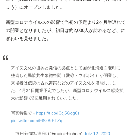
ょう）にオープンしました。
新型コロナウイルスの影響で当初の予定より2ヶ月半遅れて
の開業となりましたが、初日は約2,000人が訪れるなど、に
ぎわいを見せました。
アイヌ文化の復興と発信の拠点として国が北海道白老町に
整備した民族共生象徴空間（愛称・ウポポイ）が開業し、
来場者は伝統の古式舞踊などのアイヌ文化を堪能しまし
た。4月24日開業予定でしたが、新型コロナウイルス感染拡
大の影響で2回延期されていました。
写真特集で→
https://t.co/ICcj5Gog6s
pic.twitter.com/FlSkBrFTZq
— 毎日新聞写真部 (@mainichiphoto)
July 12, 2020