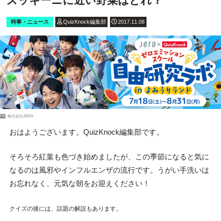
ズッキーニに近い野菜はどれ？
時事・ニュース
QuizKnock編集部
2017.11.08
PR
株式会社JERA
おはようございます。QuizKnock編集部です。
そろそろ紅葉も色づき始めましたが、この季節になると気に
なるのは風邪やインフルエンザの流行です。うがい手洗いは
お忘れなく、元気な朝をお迎えください！
クイズの後には、話題の解説もあります。