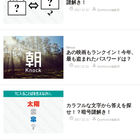
謎解き！
QuizKnock編集部
2017.12.22
朝Knock
あの映画もランクイン！今年、
最も盗まれたパスワードは？
QuizKnock編集部
2017.12.22
カラフルな文字から答えを探
せ！？暗号謎解き！
QuizKnock編集部
2017.12.21