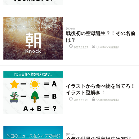
朝Knock
戦後初の空母誕生？！その名前
は？
QuizKnock編集部
2017.12.27
イラストから食べ物を当てろ！
イラスト謎解き！
QuizKnock編集部
2017.12.26
朝Knock