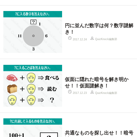
円に並んだ数字は何？数字謎解
き！
QuizKnock編集部
2017.12.24
仮面に隠れた暗号を解き明か
せ！！仮面謎解き！
QuizKnock編集部
2017.12.23
共通なものを探し出せ！！暗号