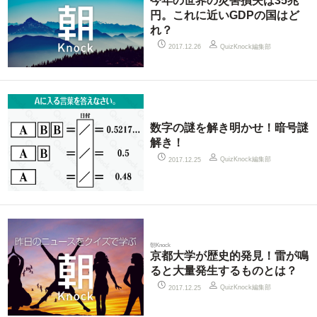
今年の世界の災害損失は35兆
円。これに近いGDPの国はど
れ？
QuizKnock編集部
2017.12.26
数字の謎を解き明かせ！暗号謎
解き！
QuizKnock編集部
2017.12.25
朝Knock
京都大学が歴史的発見！雷が鳴
ると大量発生するものとは？
QuizKnock編集部
2017.12.25