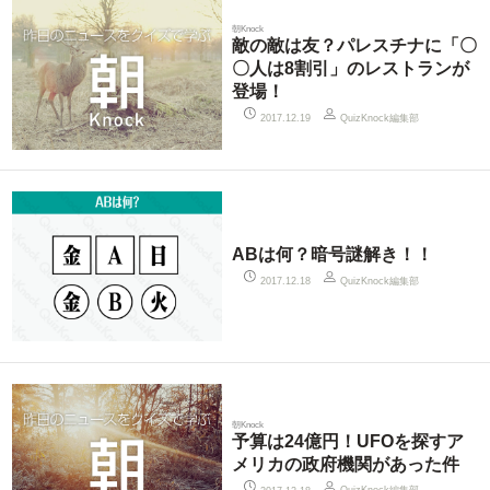
朝Knock
敵の敵は友？パレスチナに「〇
〇人は8割引」のレストランが
登場！
QuizKnock編集部
2017.12.19
ABは何？暗号謎解き！！
QuizKnock編集部
2017.12.18
朝Knock
予算は24億円！UFOを探すア
メリカの政府機関があった件