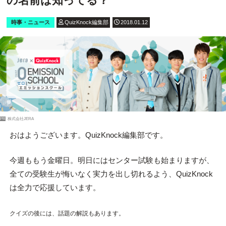
の名前は知ってる？
時事・ニュース
QuizKnock編集部
2018.01.12
PR
株式会社JERA
おはようございます。QuizKnock編集部です。
今週ももう金曜日。明日にはセンター試験も始まりますが、
全ての受験生が悔いなく実力を出し切れるよう、QuizKnock
は全力で応援しています。
クイズの後には、話題の解説もあります。