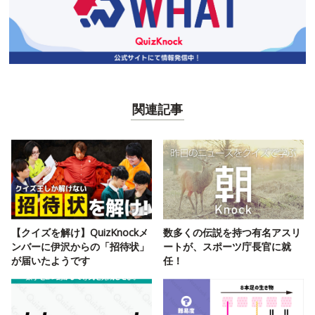
関連記事
【クイズを解け】QuizKnockメ
数多くの伝説を持つ有名アスリ
ンバーに伊沢からの「招待状」
ートが、スポーツ庁長官に就
が届いたようです
任！