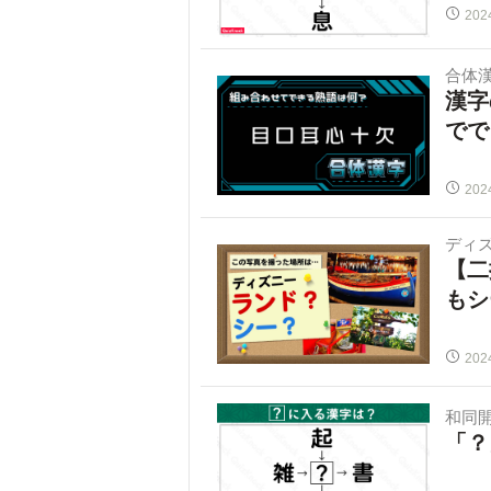
202
合体
漢字
でで
202
ディ
【二
もシ
202
和同
「？