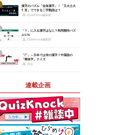
漢字のパズル「合体漢字」！「又火土火
忄言」でできる二字熟語は？
QuizKnock編集部
「？」に入る漢字はなに？和同開珎パズ
ル176
QuizKnock編集部
「广」←日本では何の漢字？中国語の
「簡体字」クイズ
刈谷
連載企画