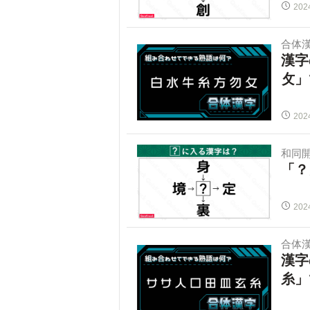
202
合体
漢字
攵」
202
和同
「？
202
合体
漢字
糸」