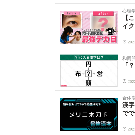
心理
【こ
イク
202
和同
「？
202
合体
漢字
でで
202