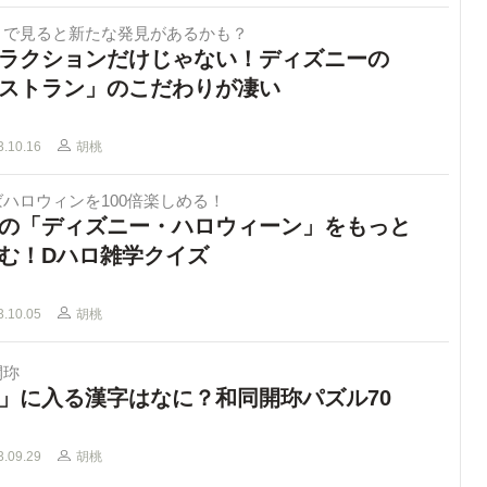
まで見ると新たな発見があるかも？
ラクションだけじゃない！ディズニーの
ストラン」のこだわりが凄い
3.10.16
胡桃
ハロウィンを100倍楽しめる！
の「ディズニー・ハロウィーン」をもっと
む！Dハロ雑学クイズ
3.10.05
胡桃
開珎
」に入る漢字はなに？和同開珎パズル70
3.09.29
胡桃