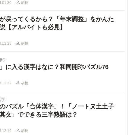
4.01.30
胡桃
が戻ってくるかも？「年末調整」をかんた
説【アルバイトも必見】
3.12.28
胡桃
開珎
」に入る漢字はなに？和同開珎パズル76
3.12.22
胡桃
漢字
のパズル「合体漢字」！「ノ一トヌ土土子
其攵」でできる三字熟語は？
3.12.19
胡桃