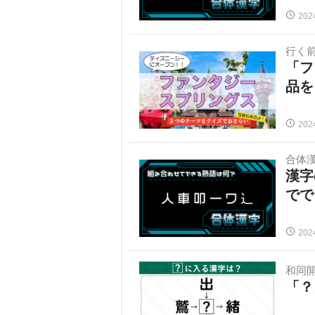
202
行く
「フ
品を
202
合体
漢字
でで
202
和同
「？