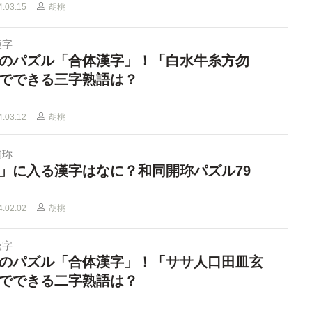
4.03.15
胡桃
漢字
のパズル「合体漢字」！「白水牛糸方勿
でできる三字熟語は？
4.03.12
胡桃
開珎
」に入る漢字はなに？和同開珎パズル79
4.02.02
胡桃
漢字
のパズル「合体漢字」！「ササ人口田皿玄
でできる二字熟語は？