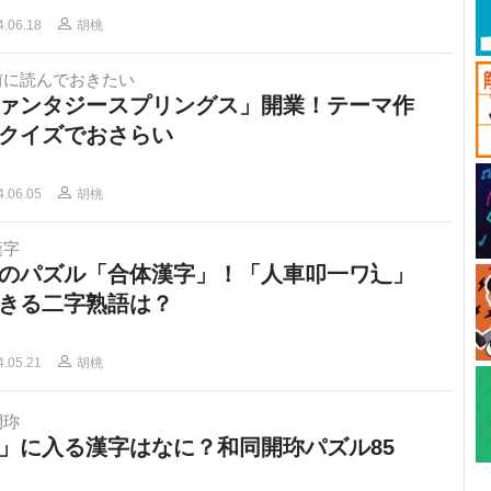
4.06.18
胡桃
前に読んでおきたい
ァンタジースプリングス」開業！テーマ作
クイズでおさらい
4.06.05
胡桃
漢字
のパズル「合体漢字」！「人車叩一ワ⻌」
きる二字熟語は？
4.05.21
胡桃
開珎
」に入る漢字はなに？和同開珎パズル85