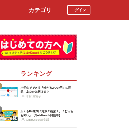
カテゴリ
ログイン
社会
スポーツ
時事ニュース
特集
ランキング
小学生でできる「転がる2つの円」の問
題、あなたは解ける？
木村 真実子
ふくらP×東問「海派？山派？」「どっち
も怖い」【QuizKnock雑談中】
QuizKnock編集部