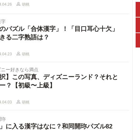
4.04.26
胡桃
漢字
のパズル「合体漢字」！「目口耳心十欠」
きる二字熟語は？
4.04.23
胡桃
ズニー好きなら満点
択】この写真、ディズニーランド？それと
ー？【初級〜上級】
4.04.03
胡桃
開珎
」に入る漢字はなに？和同開珎パズル82