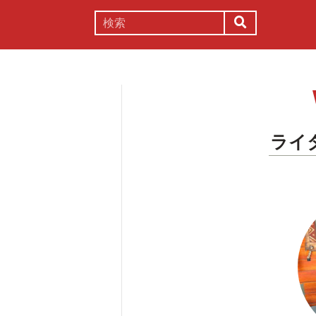
謎解き
コラム
常識
理系
ライ