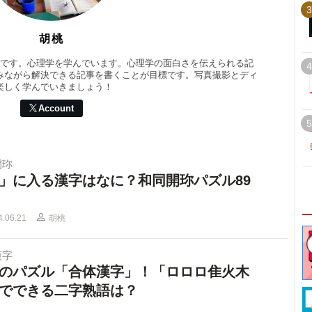
3
胡桃
桃です。心理学を学んでいます。心理学の面白さを伝えられる記
4
みながら解決できる記事を書くことが目標です。写真撮影とディ
楽しく学んでいきましょう！
Account
5
開珎
」に入る漢字はなに？和同開珎パズル89
4.06.21
胡桃
漢字
のパズル「合体漢字」！「ロロロ隹火木
でできる二字熟語は？