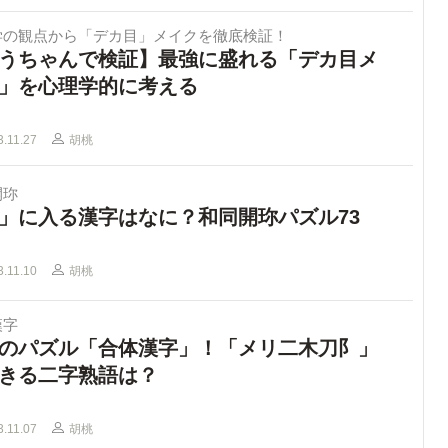
学の観点から「デカ目」メイクを徹底検証！
うちゃんで検証】最強に盛れる「デカ目メ
」を心理学的に考える
3.11.27
胡桃
開珎
」に入る漢字はなに？和同開珎パズル73
3.11.10
胡桃
漢字
のパズル「合体漢字」！「メリ二木刀阝」
きる二字熟語は？
3.11.07
胡桃