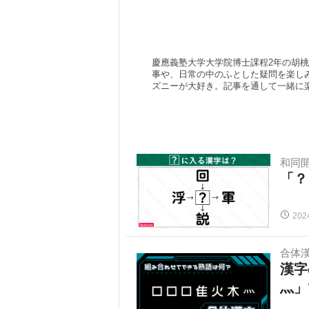
慶應義塾大学大学院博士課程2年の胡
事や、日常の中のふとした疑問を楽し
ズニーが大好き。記事を通して一緒に
和同
「？
202
合体
漢字
灬」