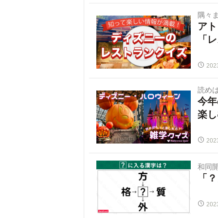
隅々
アト
「レ
202
読めば
今年
楽し
202
和同
「？
202