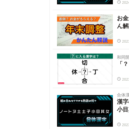
202
お金
ん解
202
和同
「？
202
合体
漢字
小目
202