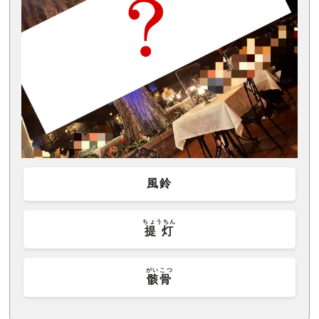
風鈴
ちょうちん
提灯
がいこつ
骸骨