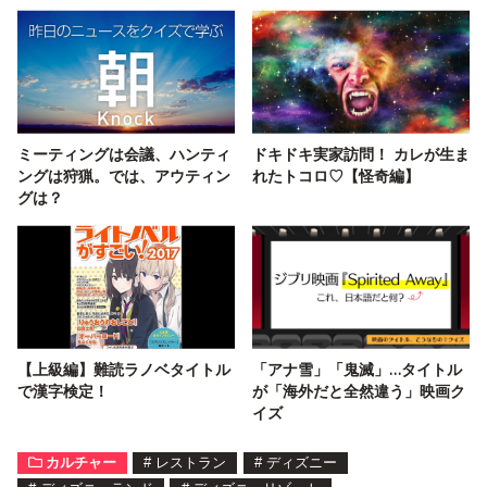
ミーティングは会議、ハンティ
ドキドキ実家訪問！ カレが生ま
ングは狩猟。では、アウティン
れたトコロ♡【怪奇編】
グは？
【上級編】難読ラノベタイトル
「アナ雪」「鬼滅」…タイトル
で漢字検定！
が「海外だと全然違う」映画ク
イズ
カルチャー
#
レストラン
#
ディズニー