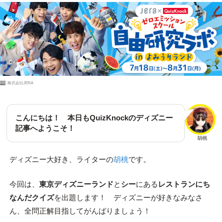
PR
株式会社JERA
こんにちは！ 本日もQuizKnockのディズニー
記事へようこそ！
胡桃
ディズニー大好き、ライターの
胡桃
です。
今回は、
東京ディズニーランド
と
シー
にある
レストランにち
なんだクイズ
を出題します！ ディズニーが好きなみなさ
ん、全問正解目指してがんばりましょう！