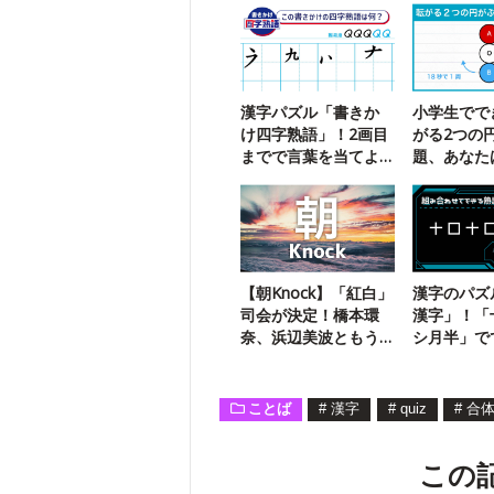
漢字パズル「書きか
小学生でで
け四字熟語」！2画目
がる2つの
までで言葉を当てよ
題、あなた
う【106】
る？
【朝Knock】「紅白」
漢字のパズ
司会が決定！橋本環
漢字」！「
奈、浜辺美波ともう1
シ月半」で
人は？
字熟語は？
ことば
#
漢字
#
quiz
#
合
この