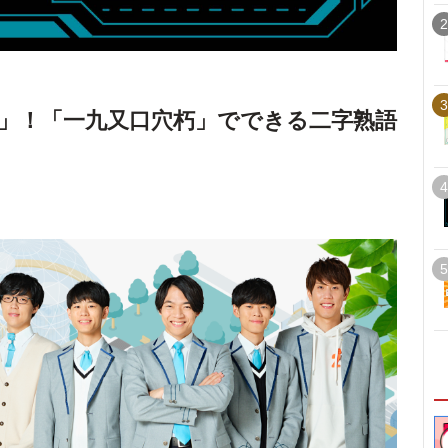
2
3
」！「一九又口穴朽」でできる二字熟語
4
5