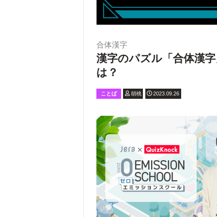
合体漢字
漢字のパズル「合体漢字
は？
ことば
胡桃
2023.09.26