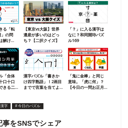
きる「転
【東京vs大阪】世界
「？」に入る漢字は
円」の問
遺産が多いのはどっ
なに？和同開珎パズ
は解け
ち？【二択クイズ】
ル169
ル「合体
漢字パズル「書きか
「鬼に金棒」と同じ
十口十口
け四字熟語」！2画目
意味。「虎に何」？
できる二
までで言葉を当てよ
【今日の一問お正月
う【74】
SP】
体漢字
#
今日のパズル
記事をSNSでシェア