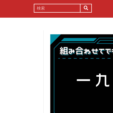
謎解き
コラム
常識
理系