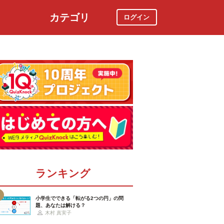
カテゴリ
ログイン
社会
スポーツ
時事ニュース
特集
ランキング
小学生でできる「転がる2つの円」の問
題、あなたは解ける？
木村 真実子