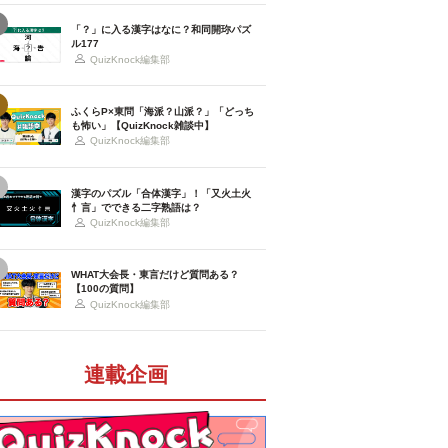
「？」に入る漢字はなに？和同開珎パズ
ル177
QuizKnock編集部
ふくらP×東問「海派？山派？」「どっち
も怖い」【QuizKnock雑談中】
QuizKnock編集部
漢字のパズル「合体漢字」！「又火土火
忄言」でできる二字熟語は？
QuizKnock編集部
WHAT大会長・東言だけど質問ある？
【100の質問】
QuizKnock編集部
連載企画