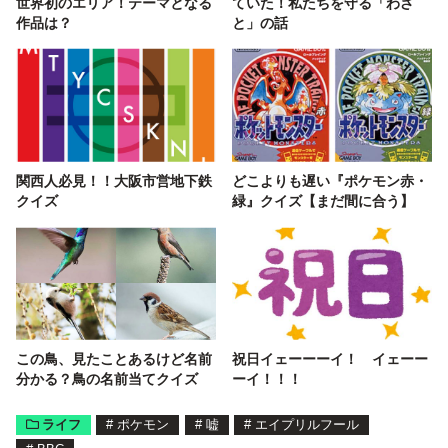
世界初のエリア！テーマとなる
ていた！私たちを守る「わざ
作品は？
と」の話
関西人必見！！大阪市営地下鉄
どこよりも遅い『ポケモン赤・
クイズ
緑』クイズ【まだ間に合う】
この鳥、見たことあるけど名前
祝日イェーーーイ！ イェーー
分かる？鳥の名前当てクイズ
ーイ！！！
ライフ
#
ポケモン
#
嘘
#
エイプリルフール