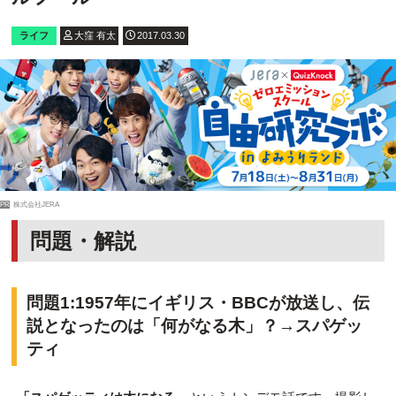
ライフ
大窪 有太
2017.03.30
PR
株式会社JERA
問題・解説
問題1:1957年にイギリス・BBCが放送し、伝
説となったのは「何がなる木」？→スパゲッ
ティ