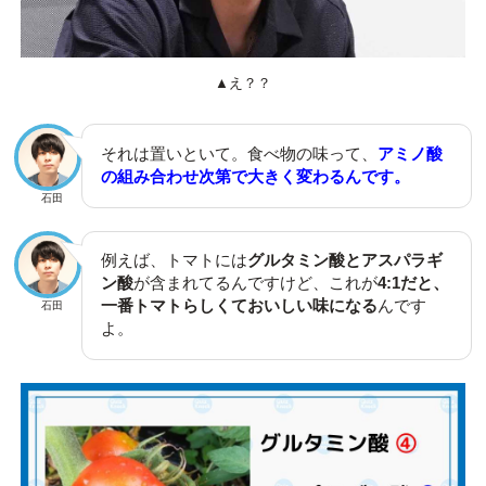
▲え？？
それは置いといて。食べ物の味って、
アミノ酸
の組み合わせ次第で大きく変わるんです。
石田
例えば、トマトには
グルタミン酸とアスパラギ
ン酸
が含まれてるんですけど、これが
4:1だと、
一番トマトらしくておいしい味になる
んです
石田
よ。