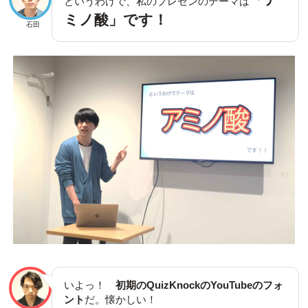
というわけで、私のプレゼンのテーマは
ミノ酸」です！
石田
いよっ！
初期のQuizKnockのYouTubeのフォ
ント
だ。懐かしい！