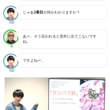
じゃあ
2番目
が何かわかりますか？
石田
あー、そう言われると意外に出てこないです
ね。
乾
ですよねー。
石田