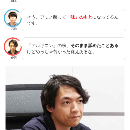
山本
そう、アミノ酸って
「味」のもと
になってるん
です。
石田
「アルギニン」の粉、
そのまま舐めたことある
けどめっちゃ苦かった覚えあるな。
伊沢