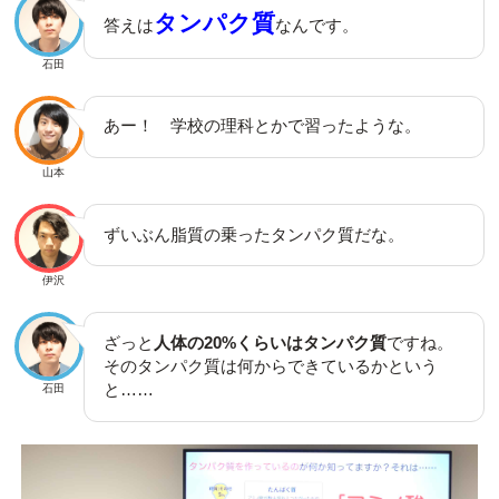
タンパク質
答えは
なんです。
石田
あー！ 学校の理科とかで習ったような。
山本
ずいぶん脂質の乗ったタンパク質だな。
伊沢
ざっと
人体の20%くらいはタンパク質
ですね。
そのタンパク質は何からできているかという
と……
石田