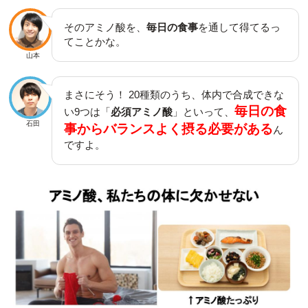
そのアミノ酸を、
毎日の食事
を通して得てるっ
てことかな。
山本
まさにそう！ 20種類のうち、体内で合成できな
毎日の食
い9つは「
必須アミノ酸
」といって、
石田
事からバランスよく摂る必要がある
ん
ですよ。