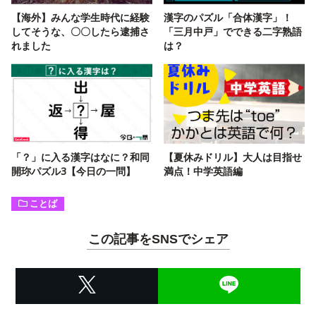
【海外】みんな学生時代に経験
漢字のパズル「合体漢字」！
してそうな、〇〇したら逮捕さ
「三月中戸」でできる二字熟語
れました
は？
「？」に入る漢字はなに？和同
【夏休みドリル】大人は目指せ
開珎パズル3【今日の一問】
満点！中学英語編
ことば
この記事をSNSでシェア