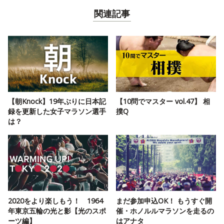
関連記事
【朝Knock】19年ぶりに日本記
【10問でマスター vol.47】 相
録を更新した女子マラソン選手
撲Q
は？
2020をより楽しもう！ 1964
まだ参加申込OK！ もうすぐ開
年東京五輪の光と影【光のスポ
催・ホノルルマラソンを走るの
ーツ編】
はアナタ