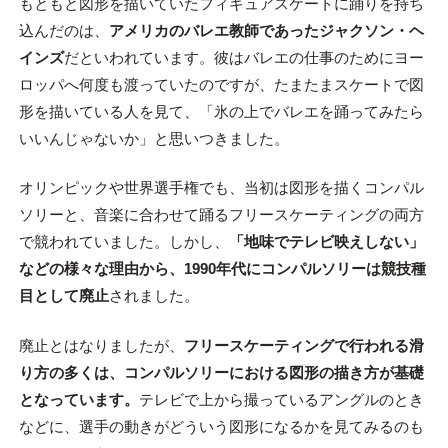
もともと図形を描いていたフィギュアスケートに踊りを持ち
込んだのは、
アメリカのバレエ教師であったジャクソン・ヘ
インズ
だといわれています。彼はバレエの仕事のためにヨー
ロッパへ何度も渡っていたのですが、たまたまスケートで図
形を描いている人を見て、「氷の上でバレエを踊ってみたら
いいんじゃないか」と思いつきました。
オリンピックや世界選手権でも、当初は図形を描くコンパル
ソリーと、音楽に合わせて踊るフリースケーティングの両方
で競われていました。しかし、
「地味でテレビ映えしない」
などの様々な理由から、1990年代にコンパルソリーは競技種
目として廃止
されました。
廃止とはなりましたが、
フリースケーティングで行われる滑
り方の多くは、コンパルソリーにおける図形の描き方が基礎
となっています。
テレビで上から撮っているアングルのとき
などに、選手の動きがどういう図形になるかを見てみるのも