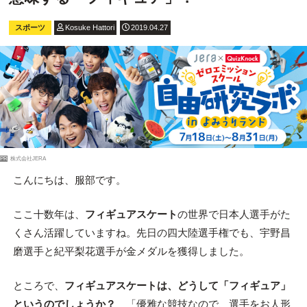
スポーツ
Kosuke Hattori
2019.04.27
PR
株式会社JERA
こんにちは、服部です。
ここ十数年は、
フィギュアスケート
の世界で日本人選手がた
くさん活躍していますね。先日の四大陸選手権でも、宇野昌
磨選手と紀平梨花選手が金メダルを獲得しました。
ところで、
フィギュアスケートは、どうして「フィギュア」
というのでしょうか？
「優雅な競技なので、選手をお人形