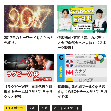
2017年のキーワードをさらっと
伊沢拓司×東問「昔、カバディ
先取り。
大会で偶然会ったよね」【スポ
ーツ談義】
【ラグビーW杯】日本代表と対
超豪華な死の組プールCを見逃
戦するチームは？見どころをサ
すな！WBC全チーム見どころガ
クッと解説
イド③
スポーツ
#
冬
#
氷
#
アイススケート