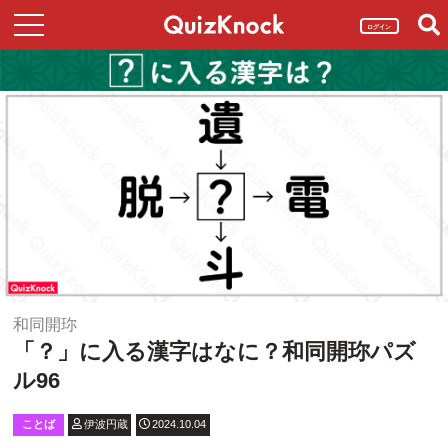
ログイン
和同開珎
「？」に入る漢字はなに？和同開珎パズ
ル96
ことば
伊波円蔵
2024.10.04