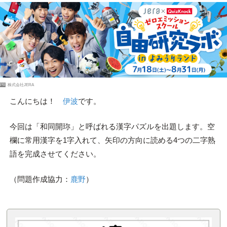
PR
株式会社JERA
こんにちは！
伊波
です。
今回は「和同開珎」と呼ばれる漢字パズルを出題します。空
欄に常用漢字を1字入れて、矢印の方向に読める4つの二字熟
語を完成させてください。
（問題作成協力：
鹿野
）