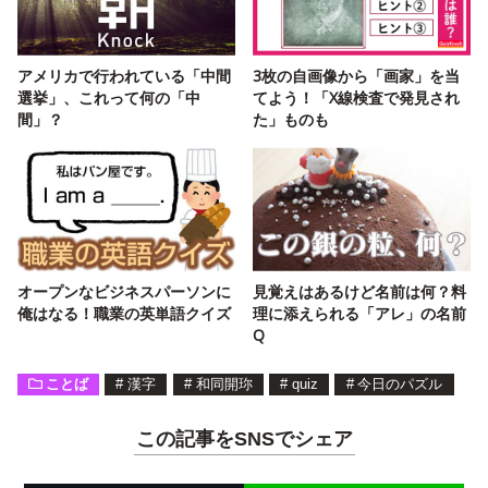
アメリカで行われている「中間
3枚の自画像から「画家」を当
選挙」、これって何の「中
てよう！「X線検査で発見され
間」？
た」ものも
オープンなビジネスパーソンに
見覚えはあるけど名前は何？料
俺はなる！職業の英単語クイズ
理に添えられる「アレ」の名前
Q
ことば
#
漢字
#
和同開珎
#
quiz
#
今日のパズル
この記事をSNSでシェア