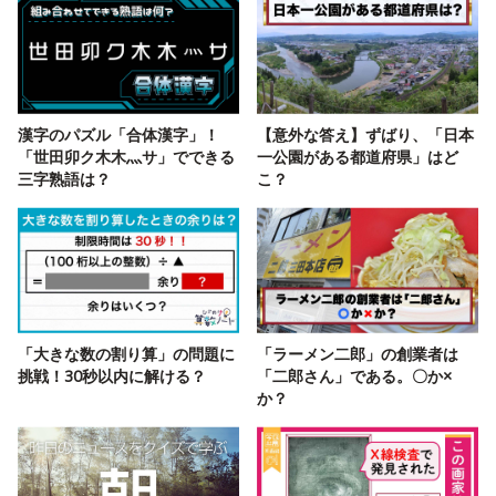
漢字のパズル「合体漢字」！
【意外な答え】ずばり、「日本
「世田卯ク木木灬サ」でできる
一公園がある都道府県」はど
三字熟語は？
こ？
「大きな数の割り算」の問題に
「ラーメン二郎」の創業者は
挑戦！30秒以内に解ける？
「二郎さん」である。〇か×
か？