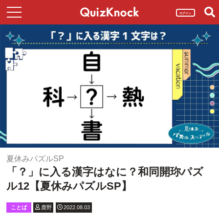
ログイン
夏休みパズルSP
「？」に入る漢字はなに？和同開珎パズ
ル12【夏休みパズルSP】
ことば
鹿野
2022.08.03