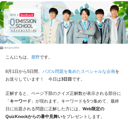
PR
株式会社JERA
こんにちは、
鹿野
です。
8月1日から5日間、
パズル問題を集めたスペシャルな企画
を
お送りしています！ 今日は
3日目
です。
正解すると、ページ下部のクイズ正解数が表示される部分に
「
キーワード
」が現れます。キーワードを5つ集めて、最終
日に出題される問題に正解した方には、
Web限定の
QuizKnockからの暑中見舞い
をプレゼントします。