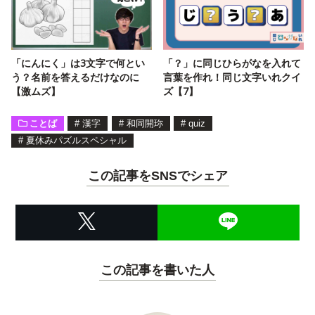
「にんにく」は3文字で何とい
「？」に同じひらがなを入れて
う？名前を答えるだけなのに
言葉を作れ！同じ文字いれクイ
【激ムズ】
ズ【7】
ことば
#
漢字
#
和同開珎
#
quiz
#
夏休みパズルスペシャル
この記事をSNSでシェア
この記事を書いた人