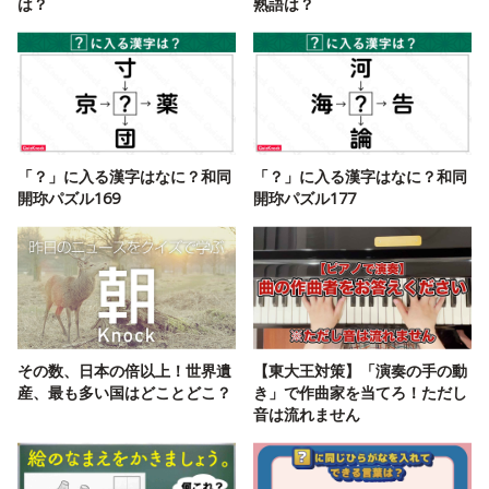
は？
熟語は？
「？」に入る漢字はなに？和同
「？」に入る漢字はなに？和同
開珎パズル169
開珎パズル177
その数、日本の倍以上！世界遺
【東大王対策】「演奏の手の動
産、最も多い国はどことどこ？
き」で作曲家を当てろ！ただし
音は流れません