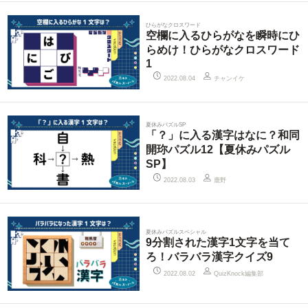
ひらがなクロスワード
空欄に入るひらがなを瞬時にひ
らめけ！ひらがなクロスワード
1
チャンイケ
2022.08.04
夏休みパズルSP
「？」に入る漢字はなに？和同
開珎パズル12【夏休みパズル
SP】
鹿野
2022.08.03
夏休みパズルスペシャル
9分割された漢字1文字を当て
ろ！バラバラ漢字クイズ9
QuizKnock編集部
2022.08.02