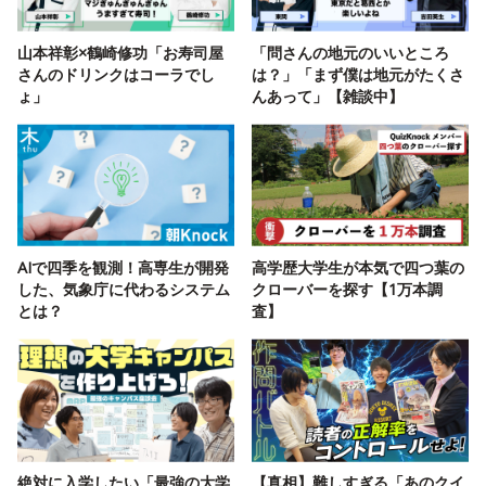
山本祥彰×鶴崎修功「お寿司屋
「問さんの地元のいいところ
さんのドリンクはコーラでし
は？」「まず僕は地元がたくさ
ょ」
んあって」【雑談中】
AIで四季を観測！高専生が開発
高学歴大学生が本気で四つ葉の
した、気象庁に代わるシステム
クローバーを探す【1万本調
とは？
査】
絶対に入学したい「最強の大学
【真相】難しすぎる「あのクイ