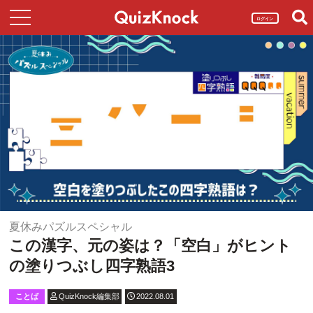
ログイン
夏休みパズルスペシャル
この漢字、元の姿は？「空白」がヒント
の塗りつぶし四字熟語3
ことば
QuizKnock編集部
2022.08.01