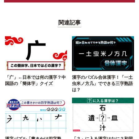
関連記事
「广」←日本では何の漢字？中
漢字のパズル合体漢字！「一土
国語の「簡体字」クイズ
虫米ノ方几」でできる三字熟語
は？
漢字パズル「書きかけ四字熟
「？」に入る漢字はなに？和同