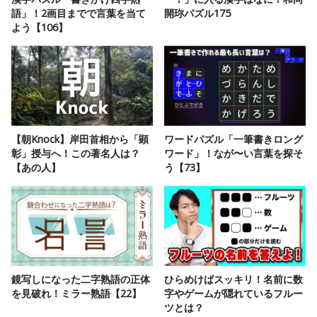
語」！2画目までで言葉を当て
開珎パズル175
よう【106】
【朝Knock】岸田首相から「顕
ワードパズル「一筆書きロング
彰」授与へ！この著名人は？
ワード」！なが〜い言葉を探そ
【あの人】
う【73】
鏡写しになった二字熟語の正体
ひらめけばスッキリ！名前に数
を見破れ！ミラー熟語【22】
字やゲームが隠れているフルー
ツとは？