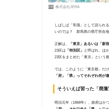
株式会社JERA
PR
しばしば「常識」として語られ
いのでは？ 群馬県の県庁所在
正解は、
「
東京
」あるいは「
新
23区は
「特別区」
と呼ばれ、ほ
23区をまとめた「東京」という
では、このように「東京都」だ
「府」「県」ってそれぞれ何が
そういえば習った「廃藩
明治元年（1868年）、政府は
「府」、それ以外を「県」
と定