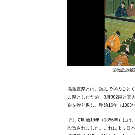
聖徳記念絵
廃藩置県とは、読んで字のごと
ま県としたため、3府302県と
併を繰り返し、明治16年（1883
そして明治19年（1886年）に
設置されました。これにより日本