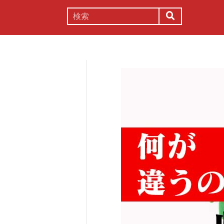
謎解き
コラム
常識
理系