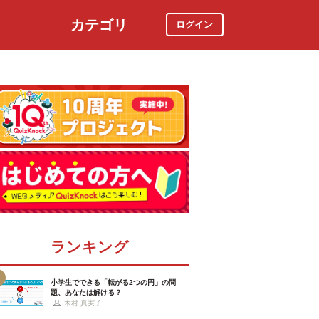
カテゴリ
ログイン
社会
スポーツ
時事ニュース
特集
ランキング
小学生でできる「転がる2つの円」の問
題、あなたは解ける？
木村 真実子