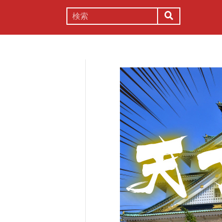
謎解き
コラム
常識
理系