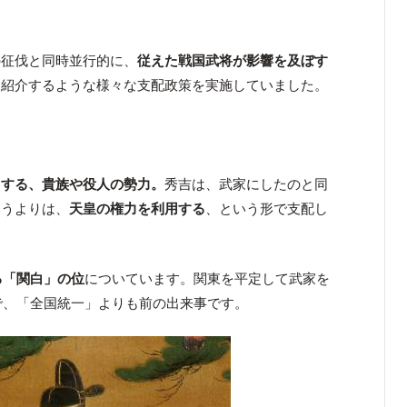
の征伐と同時並行的に、
従えた戦国武将が影響を及ぼす
に紹介するような様々な支配政策を実施していました。
とする、貴族や役人の勢力。
秀吉は、武家にしたのと同
いうよりは、
天皇の権力を利用する
、という形で支配し
る「関白」の位
についています。関東を平定して武家を
ので、「全国統一」よりも前の出来事です。