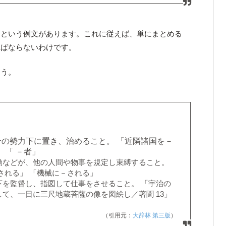
」という例文があります。これに従えば、単にまとめる
ればならないわけです。
ょう。
の勢力下に置き、治めること。 「近隣諸国を－
 「 －者」
動などが、他の人間や物事を規定し束縛すること。
される」 「機械に－される」
下を監督し、指図して仕事をさせること。 「宇治の
て、一日に三尺地蔵菩薩の像を図絵し／著聞 13」
（引用元：
大辞林 第三版
）