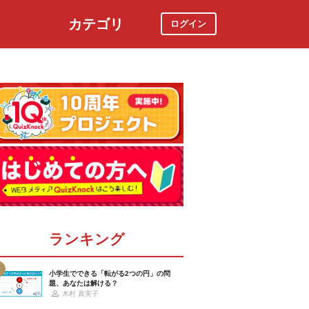
カテゴリ
ログイン
社会
スポーツ
時事ニュース
特集
ランキング
小学生でできる「転がる2つの円」の問
題、あなたは解ける？
木村 真実子