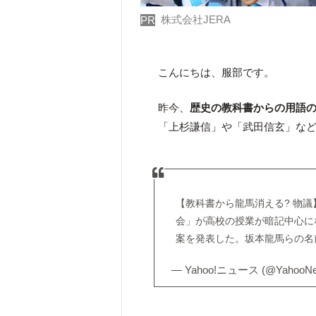
株式会社JERA
PR
こんにちは、服部です。
昨今、
歴史の教科書からの用語
「上杉謙信」や「武田信玄」な
【教科書から龍馬消える? 物
会」が高校の授業が暗記中心に
案を発表した。坂本龍馬らの名
— Yahoo!ニュース (@YahooNe