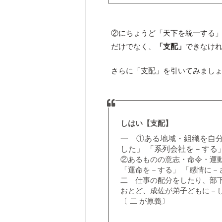
②にちょうど「天下を統一する
だけでなく、
「支配」
できなけ
さらに「支配」を引いてみまし
しはい【支配】
一 ①ある地域・組織を自分
した」 「系列会社を－する」
②あるものの意志・命令・運
「運命を－する」 「感情に－
二 仕事の配分をしたり、部
おとど、成佐が弟子どもに－し
〔 二 が原義〕