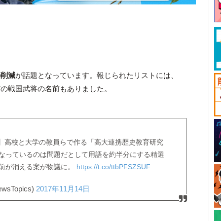
の削減
が話題となっています。報じられたリストには、
どの戦国武将の名前もありました。
議】高校と大学の教員らで作る「高大連携歴史教育研究
なっているのは問題だとして用語を約半分にする精選
前が消える案が物議に。
https://t.co/ttbPFSZSUF
wsTopics)
2017年11月14日