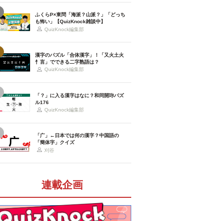
ふくらP×東問「海派？山派？」「どっち
も怖い」【QuizKnock雑談中】
QuizKnock編集部
漢字のパズル「合体漢字」！「又火土火
忄言」でできる二字熟語は？
QuizKnock編集部
「？」に入る漢字はなに？和同開珎パズ
ル176
QuizKnock編集部
「广」←日本では何の漢字？中国語の
「簡体字」クイズ
刈谷
連載企画