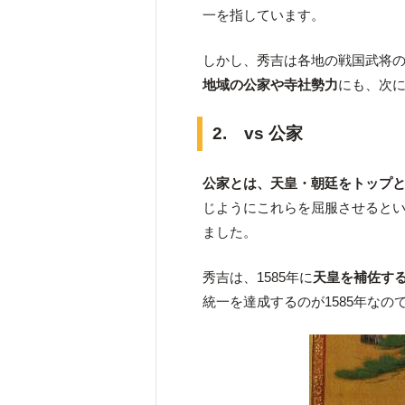
一を指しています。
しかし、秀吉は各地の戦国武将
地域の公家や寺社勢力
にも、次
2. vs 公家
公家とは、天皇・朝廷をトップ
じようにこれらを屈服させると
ました。
秀吉は、1585年に
天皇を補佐す
統一を達成するのが1585年な