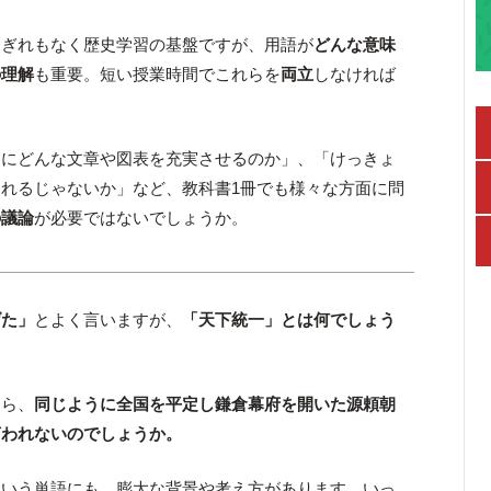
まぎれもなく歴史学習の基盤ですが、用語が
どんな意味
の理解
も重要。短い授業時間でこれらを
両立
しなければ
りにどんな文章や図表を充実させるのか」、「けっきょ
れるじゃないか」など、教科書1冊でも様々な方面に問
の議論
が必要ではないでしょうか。
げた」
とよく言いますが、
「天下統一」とは何でしょう
なら、
同じように全国を平定し鎌倉幕府を開いた源頼朝
言われないのでしょうか。
という単語にも、膨大な背景や考え方があります。いっ