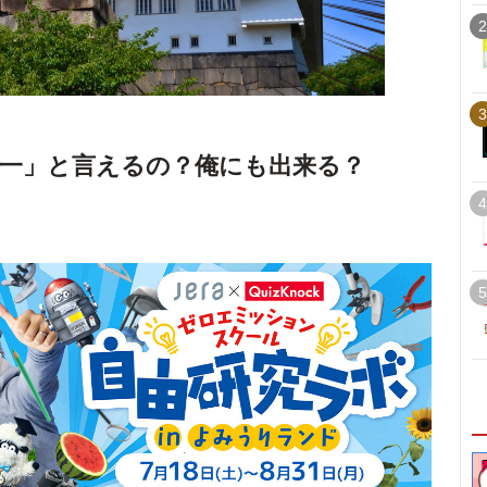
2
3
一」と言えるの？俺にも出来る？
4
5