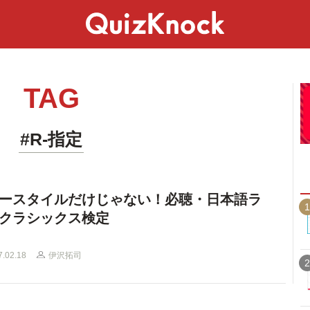
スペシャル
ライフ
ことば
カルチャー
TAG
#R-指定
ースタイルだけじゃない！必聴・日本語ラ
1
クラシックス検定
7.02.18
伊沢拓司
2