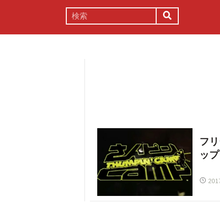
謎解き
コラム
常識
理系
フリ
ップ
201