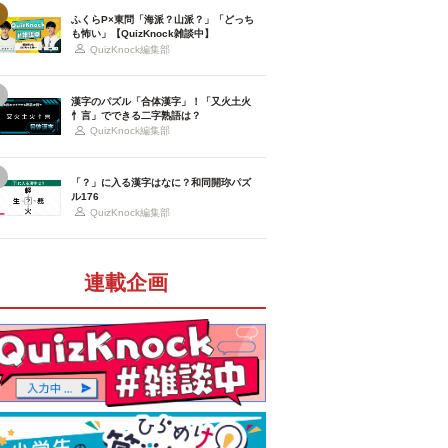
ふくらP×東問「海派？山派？」「どっち
も怖い」【QuizKnock雑談中】
QuizKnock編集部
漢字のパズル「合体漢字」！「又火土火
忄言」でできる二字熟語は？
QuizKnock編集部
「？」に入る漢字はなに？和同開珎パズ
ル176
QuizKnock編集部
連載企画