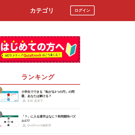
カテゴリ
ログイン
社会
スポーツ
時事ニュース
特集
ランキング
小学生でできる「転がる2つの円」の問
題、あなたは解ける？
木村 真実子
「？」に入る漢字はなに？和同開珎パズ
ル177
QuizKnock編集部