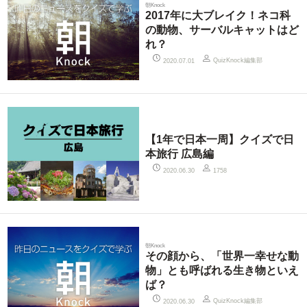
朝Knock
2017年に大ブレイク！ネコ科
の動物、サーバルキャットはど
れ？
QuizKnock編集部
2020.07.01
【1年で日本一周】クイズで日
本旅行 広島編
2020.06.30
1758
朝Knock
その顔から、「世界一幸せな動
物」とも呼ばれる生き物といえ
ば？
QuizKnock編集部
2020.06.30