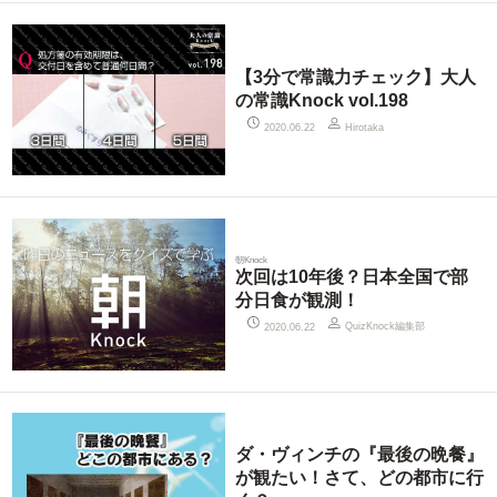
【3分で常識力チェック】大人
の常識Knock vol.198
2020.06.22
Hirotaka
朝Knock
次回は10年後？日本全国で部
分日食が観測！
QuizKnock編集部
2020.06.22
ダ・ヴィンチの『最後の晩餐』
が観たい！さて、どの都市に行