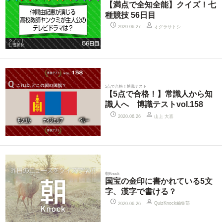
【満点で全知全能】クイズ！七
種競技 56日目
オグラサトシ
2020.06.27
5点で合格！博識テスト
【5点で合格！】常識人から知
識人へ 博識テストvol.158
山上 大喜
2020.06.26
朝Knock
国宝の金印に書かれている5文
字、漢字で書ける？
QuizKnock編集部
2020.06.26