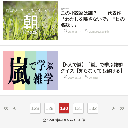
朝Knock
この小説家は誰？ → 代表作
『わたしを離さないで』『日の
名残り』
QuizKnock編集部
2020.06.18
【5人で嵐】「嵐」で学ぶ雑学
クイズ【知らなくても解ける】
2020.06.17
Jennifer
128
129
130
131
132
全4296件中3097-3120件