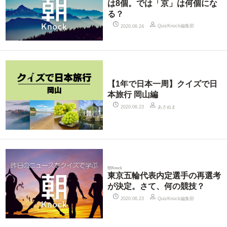
は8個。では「京」は何個にな
る？
QuizKnock編集部
2020.06.24
【1年で日本一周】クイズで日
本旅行 岡山編
あさぬま
2020.06.23
朝Knock
東京五輪代表内定選手の再選考
が決定。さて、何の競技？
QuizKnock編集部
2020.06.23