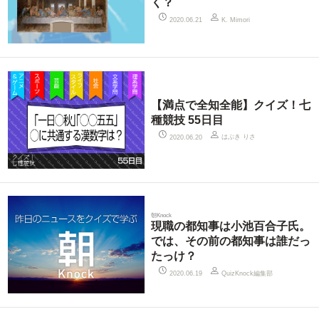
く？
2020.06.21
K. Mimori
【満点で全知全能】クイズ！七
種競技 55日目
はぶき りさ
2020.06.20
朝Knock
現職の都知事は小池百合子氏。
では、その前の都知事は誰だっ
たっけ？
QuizKnock編集部
2020.06.19