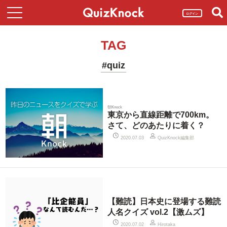
ログイン
TAG
#quiz
朝Knock
東京から直線距離で700km。
さて、どのあたりに着く？
QuizKnock編集部
2020.07.03
【難読】日本史に登場する難読
人名クイズ vol.2【激ムズ】
2020.07.02
Hirotaka