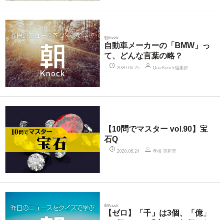
朝Knock
自動車メーカーの「BMW」っ
て、どんな言葉の略？
QuizKnock編集部
2020.06.25
【10問でマスター vol.90】宝
石Q
孝橋 英莉菜
2020.06.24
朝Knock
【ゼロ】「千」は3個、「億」