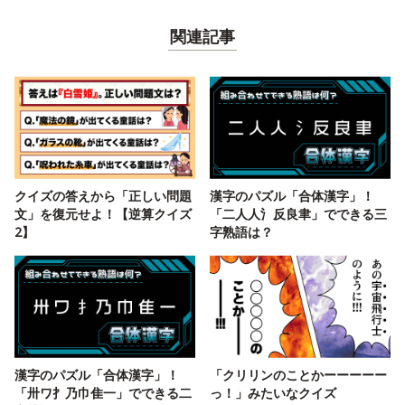
関連記事
クイズの答えから「正しい問題
漢字のパズル「合体漢字」！
文」を復元せよ！【逆算クイズ
「二人人氵反良聿」でできる三
2】
字熟語は？
漢字のパズル「合体漢字」！
「クリリンのことかーーーーー
「卅ワ扌乃巾隹一」でできる二
っ！」みたいなクイズ