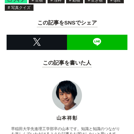
ライフ
#
生物
#
理科
#
動物
#
生き物
#
quiz
#
写真クイズ
この記事をSNSでシェア
この記事を書いた人
山本祥彰
早稲田大学先進理工学部卒の山本です。知識と知識のつながり
を楽しんでいただけるような記事をお届けしたいと思います。