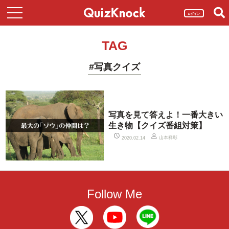
ログイン
TAG
#写真クイズ
写真を見て答えよ！一番大きい
生き物【クイズ番組対策】
山本祥彰
2020.02.14
Follow Me