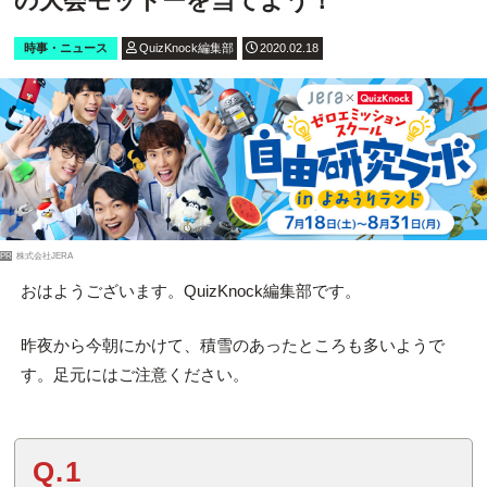
の大会モットーを当てよう！
時事・ニュース
QuizKnock編集部
2020.02.18
PR
株式会社JERA
おはようございます。QuizKnock編集部です。
昨夜から今朝にかけて、積雪のあったところも多いようで
す。足元にはご注意ください。
Q.1