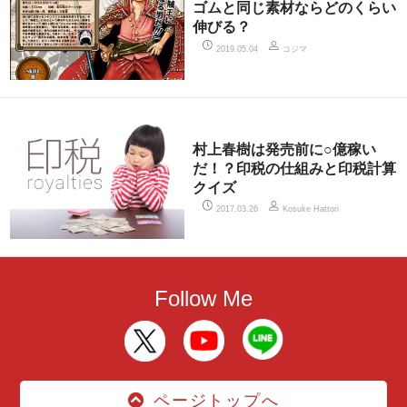
ゴムと同じ素材ならどのくらい
伸びる？
コジマ
2019.05.04
村上春樹は発売前に○億稼い
だ！？印税の仕組みと印税計算
クイズ
2017.03.26
Kosuke Hattori
Follow Me
ページトップへ