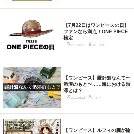
【7月22日はワンピースの日】
ファンなら満点！ONE PIECE
検定
山上 大喜
2019.07.21
【ワンピース】羅針盤なんて〜
渋滞のもと〜……海における渋
滞とは？
コジマ
2019.06.08
【ワンピース】ルフィの腕が輪