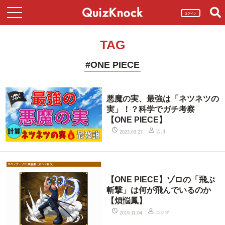
ログイン
TAG
#ONE PIECE
悪魔の実、最強は「ネツネツの
実」！？科学でガチ考察
【ONE PIECE】
西川
2023.03.27
【ONE PIECE】ゾロの「飛ぶ
斬撃」は何が飛んでいるのか
【煩悩鳳】
コジマ
2019.11.04