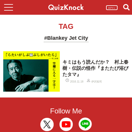
ログイン
TAG
#Blankey Jet City
キミはもう読んだか？ 村上春
樹・伝説の怪作『またたび浴び
たタマ』
伊沢拓司
2016.11.18
Follow Me