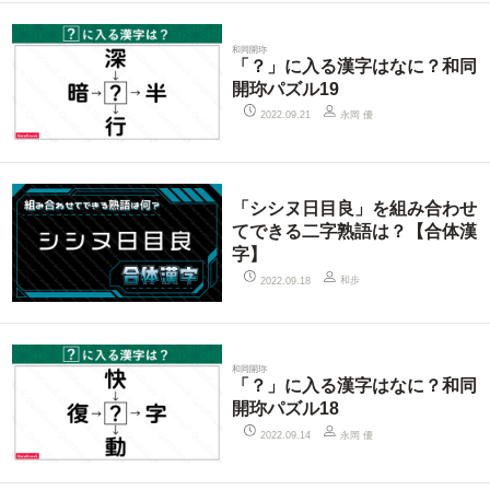
和同開珎
「？」に入る漢字はなに？和同
開珎パズル19
永岡 優
2022.09.21
「シシヌ日目良」を組み合わせ
てできる二字熟語は？【合体漢
字】
和歩
2022.09.18
和同開珎
「？」に入る漢字はなに？和同
開珎パズル18
永岡 優
2022.09.14