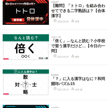
合体漢字
【難問】「トトロ」を組み合わ
せてできる二字熟語は？【合体
漢字】
菜葵
2022.08.28
今日の一問
「倍く」←なんと読む？小学校
で習う漢字だけど…【今日の一
問】
鹿野
2022.08.25
和同開珎
「？」に入る漢字はなに？和同
開珎パズル15
永岡 優
2022.08.24
合体漢字