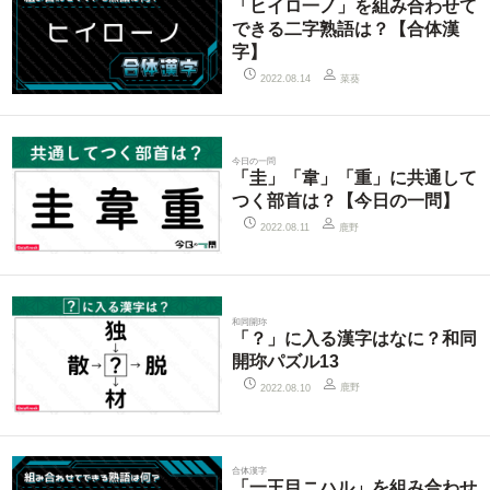
「ヒイロ一ノ」を組み合わせて
できる二字熟語は？【合体漢
字】
菜葵
2022.08.14
今日の一問
「圭」「韋」「重」に共通して
つく部首は？【今日の一問】
鹿野
2022.08.11
和同開珎
「？」に入る漢字はなに？和同
開珎パズル13
鹿野
2022.08.10
合体漢字
「一王目ニハル」を組み合わせ