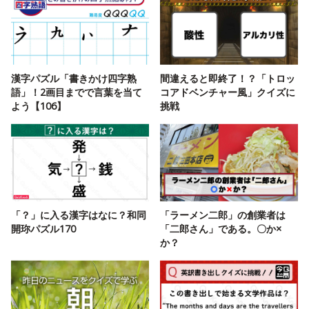
漢字パズル「書きかけ四字熟
間違えると即終了！？「トロッ
語」！2画目までで言葉を当て
コアドベンチャー風」クイズに
よう【106】
挑戦
「？」に入る漢字はなに？和同
「ラーメン二郎」の創業者は
開珎パズル170
「二郎さん」である。〇か×
か？