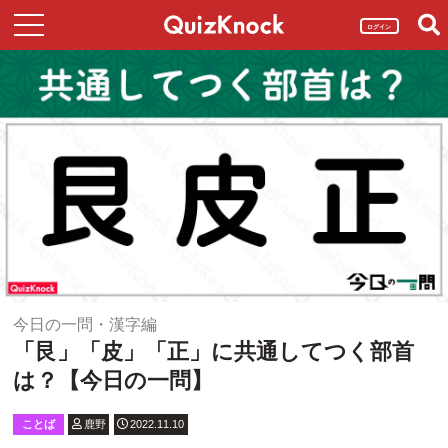
ログイン
今日の一問・漢字編
「艮」「皮」「正」に共通してつく部首
は？【今日の一問】
ことば
鹿野
2022.11.10