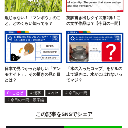
魚じゃない！「マンボウ」のこ
英訳書き出しクイズ第2弾！こ
と、どのくらい知ってる？
の文学作品は？【今日の一問】
日本で見つかった珍しい「アン
「水の入ったコップ」をザルの
モナイト」。その驚きの見た目
上で逆さに。水がこぼれないっ
とは？
てマジ？
ことば
#
漢字
#
quiz
#
今日の一問
#
今日の一問・漢字編
この記事をSNSでシェア